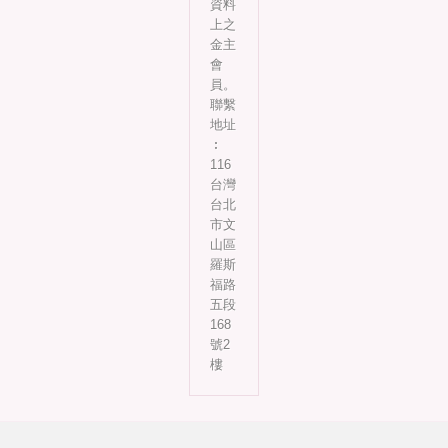
資料
上之
金主
會
員。
聯繫
地址
︰
116
台灣
台北
市文
山區
羅斯
福路
五段
168
號2
樓