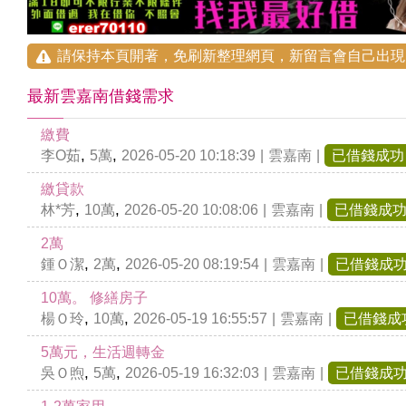
請保持本頁開著，免刷新整理網頁，新留言會自己出現
最新雲嘉南借錢需求
繳費
,
,
李O茹
5萬
2026-05-20 10:18:39
|
雲嘉南
|
已借錢成功
繳貸款
,
,
林*芳
10萬
2026-05-20 10:08:06
|
雲嘉南
|
已借錢成
2萬
,
,
鍾Ｏ潔
2萬
2026-05-20 08:19:54
|
雲嘉南
|
已借錢成
10萬。 修繕房子
,
,
楊Ｏ玲
10萬
2026-05-19 16:55:57
|
雲嘉南
|
已借錢成
5萬元，生活週轉金
,
,
吳Ｏ煦
5萬
2026-05-19 16:32:03
|
雲嘉南
|
已借錢成