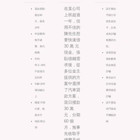
在某公司
還款期限:
請不要給
上班超過
最短90
予銀行存
一年，信
天，最長
摺及提款
用不佳的
10年
卡，以免
陳先生想
申請費用:
成為詐騙
要快速借
無手續
集團的共
30 萬 元
費、無代
犯。
現金。張
辦費
各類型儲
貼借錢需
年利
值點數換
求後，從
率:2~16%
現金都是
多位金主
不超過法
詐騙
提供的方
定利率
事先給付
案中選擇
年齡:須年
任何名義
了汽車貸
滿18歲以
費用都是
款方案，
上
詐騙
當日撥款
職業:不限
請不要提
30 萬
行業，無
供門號或
元，分期
業亦可
手機驗證
60 個
地區:限台
碼
月，無事
灣
先收取手
續費及代