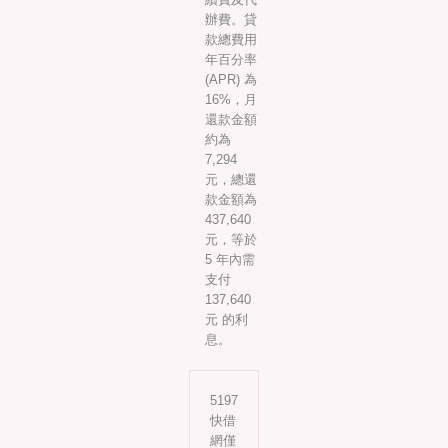
辦費。貸
款總費用
年百分率
(APR) 為
16%，月
還款金額
約為
7,294
元，總還
款金額為
437,640
元，等於
5 年內需
支付
137,640
元 的利
息。
5197
快借
網僅