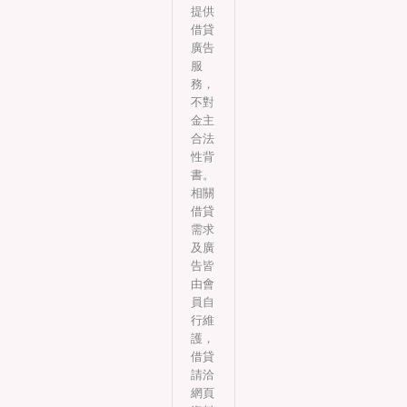
提供
借貸
廣告
服
務，
不對
金主
合法
性背
書。
相關
借貸
需求
及廣
告皆
由會
員自
行維
護，
借貸
請洽
網頁