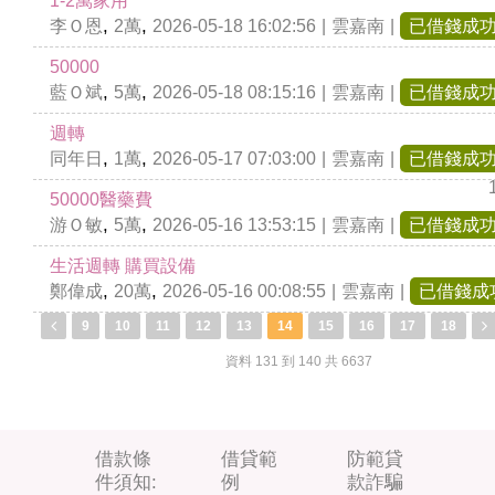
1-2萬家用
,
,
李Ｏ恩
2萬
2026-05-18 16:02:56
|
雲嘉南
|
已借錢成
50000
,
,
藍Ｏ斌
5萬
2026-05-18 08:15:16
|
雲嘉南
|
已借錢成
週轉
,
,
同年日
1萬
2026-05-17 07:03:00
|
雲嘉南
|
已借錢成
50000醫藥費
,
,
游Ｏ敏
5萬
2026-05-16 13:53:15
|
雲嘉南
|
已借錢成
生活週轉 購買設備
,
,
鄭偉成
20萬
2026-05-16 00:08:55
|
雲嘉南
|
已借錢成
9
10
11
12
13
14
15
16
17
18
資料 131 到 140 共 6637
借款條
借貸範
防範貸
件須知:
例
款詐騙