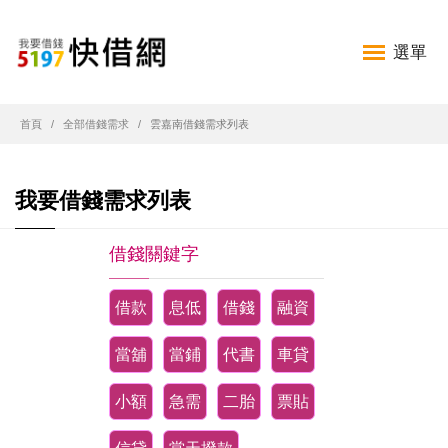
選單
首頁
全部借錢需求
雲嘉南借錢需求列表
我要借錢需求列表
借錢關鍵字
借款
息低
借錢
融資
當舖
當鋪
代書
車貸
小額
急需
二胎
票貼