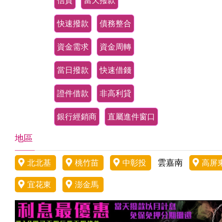
信貸
當天撥款
快速撥款
債務整合
資金需求
資金周轉
當日撥款
快速借錢
證件借款
非高利貸
銀行經銷商
直屬進件窗口
地區
雲嘉南
北北基
桃竹苗
中彰投
高屏
宜花東
澎金馬