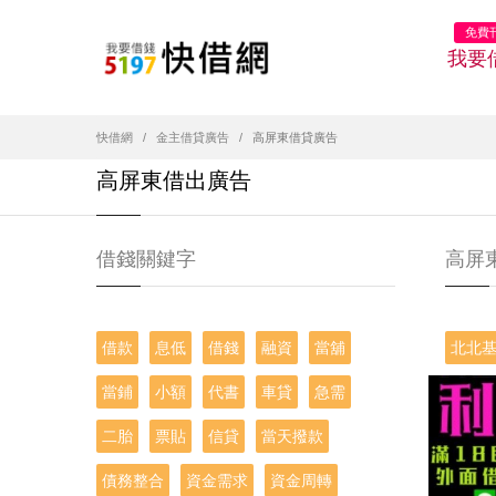
免費
我要
快借網
金主借貸廣告
高屏東借貸廣告
高屏東借出廣告
借錢關鍵字
高屏
借款
息低
借錢
融資
當舖
北北
當鋪
小額
代書
車貸
急需
二胎
票貼
信貸
當天撥款
債務整合
資金需求
資金周轉