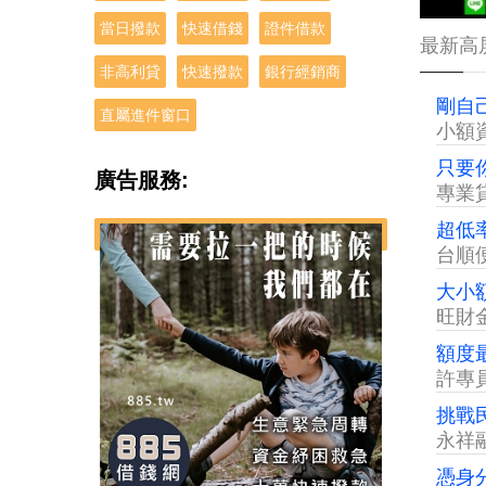
當日撥款
快速借錢
證件借款
最新高
非高利貸
快速撥款
銀行經銷商
剛自
直屬進件窗口
小額
只要你
廣告服務:
專業
超低
台順
大小
旺財
額度最
許專
挑戰
永祥
憑身