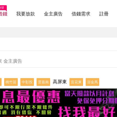
刊登
借錢
我要放款
金主廣告
借錢需求
註冊
東 金主廣告
高屏東
基
桃竹苗
中彰投
雲嘉南
宜花東
澎金馬