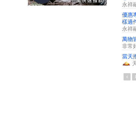
永祥
優惠
樣過
永祥
萬物
非常
當天