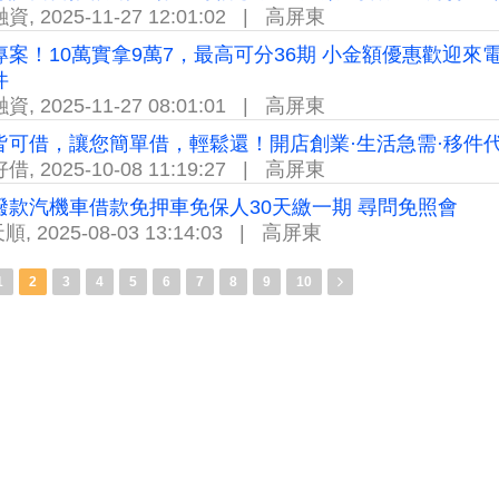
融資
,
2025-11-27 12:01:02
|
高屏東
專案！10萬實拿9萬7，最高可分36期 小金額優惠歡迎
件
融資
,
2025-11-27 08:01:01
|
高屏東
皆可借，讓您簡單借，輕鬆還！開店創業·生活急需·移件
好借
,
2025-10-08 11:19:27
|
高屏東
撥款汽機車借款免押車免保人30天繳一期 尋問免照會
天順
,
2025-08-03 13:14:03
|
高屏東
1
2
3
4
5
6
7
8
9
10