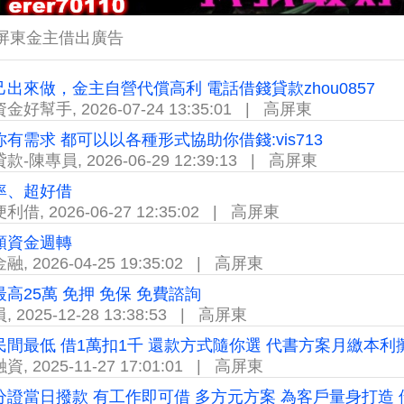
屏東金主借出廣告
己出來做，金主自營代償高利 電話借錢貸款zhou0857
資金好幫手
,
2026-07-24 13:35:01
|
高屏東
有需求 都可以以各種形式協助你借錢:vis713
貸款-陳專員
,
2026-06-29 12:39:13
|
高屏東
率、超好借
便利借
,
2026-06-27 12:35:02
|
高屏東
額資金週轉
金融
,
2026-04-25 19:35:02
|
高屏東
高25萬 免押 免保 免費諮詢
員
,
2025-12-28 13:38:53
|
高屏東
民間最低 借1萬扣1千 還款方式隨你選 代書方案月繳本利
融資
,
2025-11-27 17:01:01
|
高屏東
分證當日撥款 有工作即可借 多方元方案 為客戶量身打造