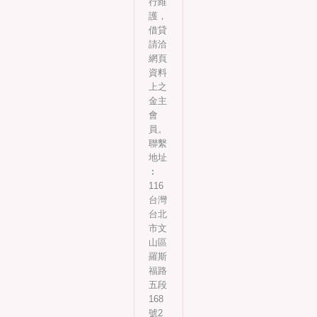
行維
護，
借貸
請洽
網頁
資料
上之
金主
會
員。
聯繫
地址
︰
116
台灣
台北
市文
山區
羅斯
福路
五段
168
號2