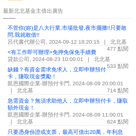
最新北北基金主借出廣告
不管你(妳)是八大行業,市場批發,夜市擺攤!!只要敢
問,我就敢借!!
呂代書代辦公司
,
2024-09-12 18:20:15
|
北北基
477 點閱
<有工作即可辦理>免押免保免手續費
貸款公司
,
2024-08-23 10:00:01
|
北北基
533 點閱
缺錢？有資金需求免求人，立即申辦預付
卡，賺取現金獎勵！
凱恩國際企業-辦預付卡門
,
2024-08-09 20:00:01
|
北北基
714 點閱
急需資金？無須求助他人，立即申辦預付卡，賺取
額外現金！
凱恩國際企業-辦預付卡門
,
2024-08-09 11:00:01
|
北北基
824 點閱
只要憑身份證或支票，最高可借出20萬，年利息