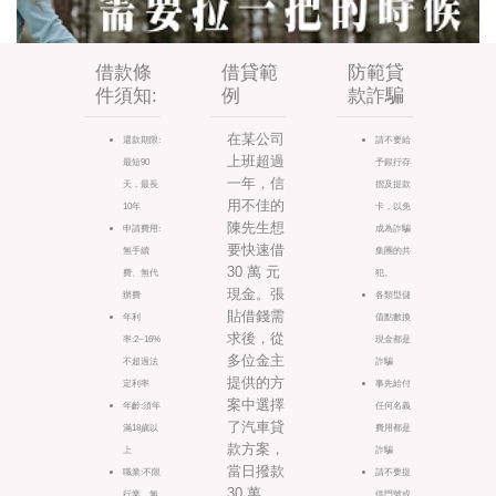
借款條
借貸範
防範貸
件須知:
例
款詐騙
在某公司
還款期限:
請不要給
上班超過
最短90
予銀行存
一年，信
天，最長
摺及提款
用不佳的
10年
卡，以免
陳先生想
申請費用:
成為詐騙
要快速借
無手續
集團的共
30 萬 元
費、無代
犯。
現金。張
辦費
各類型儲
貼借錢需
年利
值點數換
求後，從
率:2~16%
現金都是
多位金主
不超過法
詐騙
提供的方
定利率
事先給付
案中選擇
年齡:須年
任何名義
了汽車貸
滿18歲以
費用都是
款方案，
上
詐騙
當日撥款
職業:不限
請不要提
30 萬
行業，無
供門號或