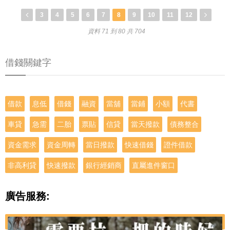
3
4
5
6
7
8
9
10
11
12
資料 71 到 80 共 704
借錢關鍵字
借款
息低
借錢
融資
當舖
當鋪
小額
代書
車貸
急需
二胎
票貼
信貸
當天撥款
債務整合
資金需求
資金周轉
當日撥款
快速借錢
證件借款
非高利貸
快速撥款
銀行經銷商
直屬進件窗口
廣告服務: