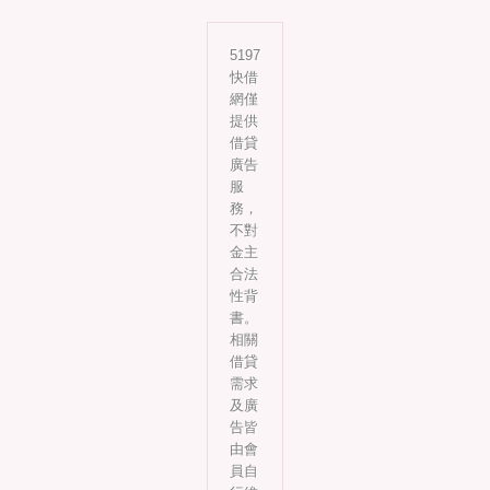
5197
快借
網僅
提供
借貸
廣告
服
務，
不對
金主
合法
性背
書。
相關
借貸
需求
及廣
告皆
由會
員自