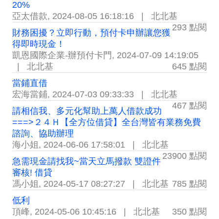
20%
亞太借款
,
2024-08-05 16:18:16
|
北北基
293 點閱
財務困擾？立即行動，預付卡申辦讓您獲
得即時現金！
凱恩國際企業-辦預付卡門
,
2024-07-09 14:19:05
|
北北基
645 點閱
當鋪直借
宏海當鋪
,
2024-07-03 09:33:33
|
北北基
467 點閱
請相信我、多元化幫助上萬人借款成功
===>２４Ｈ【全方位借貸】全台灣皆有業務免費
諮詢、協助辦理
海小姐
,
2024-06-06 17:58:01
|
北北基
23900 點閱
急需現金請找我~當天立馬撥款 雙證件
審核! 借貸
馮小姐
,
2024-05-17 08:27:27
|
北北基
785 點閱
低利
頂峰
,
2024-05-06 10:45:16
|
北北基
350 點閱