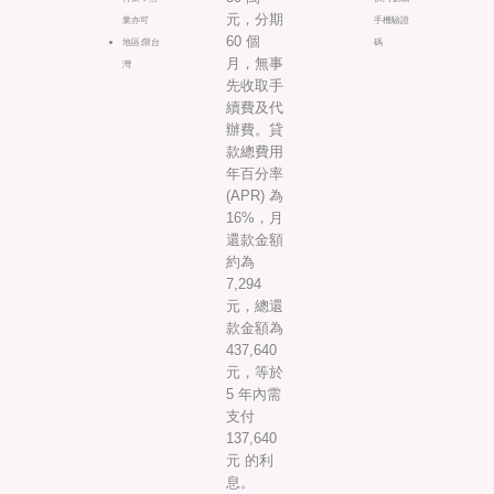
元，分期
業亦可
手機驗證
60 個
地區:限台
碼
月，無事
灣
先收取手
續費及代
辦費。貸
款總費用
年百分率
(APR) 為
16%，月
還款金額
約為
7,294
元，總還
款金額為
437,640
元，等於
5 年內需
支付
137,640
元 的利
息。