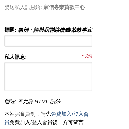
發送私人訊息給:
宸信專業貸款中心
標題:
範例：請與我聯絡借錢/放款事宜
*
必填
私人訊息:
備註: 不允許 HTML 語法
本站採會員制，請先
免費加入/登入會
員
免費加入/登入會員後，方可留言