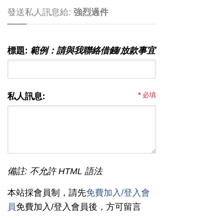
發送私人訊息給:
強烈過件
標題:
範例：請與我聯絡借錢/放款事宜
*
必填
私人訊息:
備註: 不允許 HTML 語法
本站採會員制，請先
免費加入/登入會
員
免費加入/登入會員後，方可留言