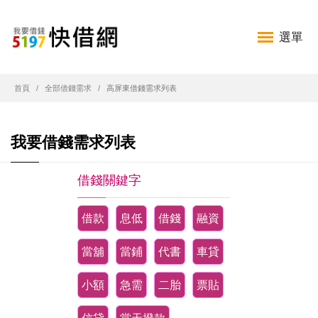
選單
首頁
全部借錢需求
高屏東借錢需求列表
我要借錢需求列表
借錢關鍵字
借款
息低
借錢
融資
當舖
當鋪
代書
車貸
小額
急需
二胎
票貼