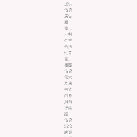
提供
借貸
廣告
服
務，
不對
金主
合法
性背
書。
相關
借貸
需求
及廣
告皆
由會
員自
行維
護，
借貸
請洽
網頁