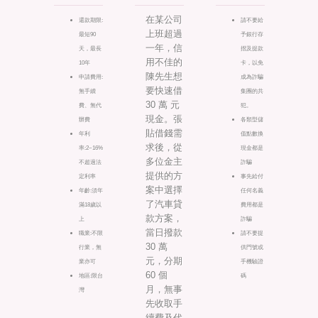
在某公司
還款期限:
請不要給
上班超過
最短90
予銀行存
一年，信
天，最長
摺及提款
用不佳的
10年
卡，以免
陳先生想
申請費用:
成為詐騙
要快速借
無手續
集團的共
30 萬 元
費、無代
犯。
現金。張
辦費
各類型儲
貼借錢需
年利
值點數換
求後，從
率:2~16%
現金都是
多位金主
不超過法
詐騙
提供的方
定利率
事先給付
案中選擇
年齡:須年
任何名義
了汽車貸
滿18歲以
費用都是
款方案，
上
詐騙
當日撥款
職業:不限
請不要提
30 萬
行業，無
供門號或
元，分期
業亦可
手機驗證
60 個
地區:限台
碼
月，無事
灣
先收取手
續費及代