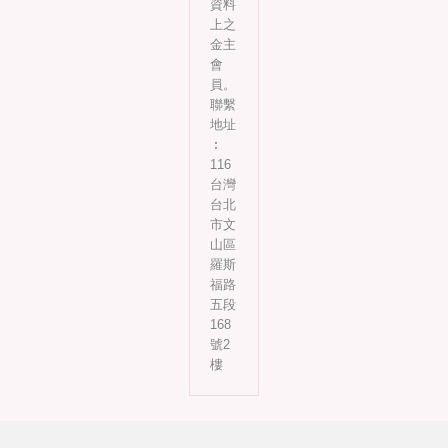
資料
上之
金主
會
員。
聯繫
地址
︰
116
台灣
台北
市文
山區
羅斯
福路
五段
168
號2
樓