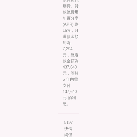
辦費。貸
款總費用
年百分率
(APR) 為
16%，月
還款金額
約為
7,294
元，總還
款金額為
437,640
元，等於
5 年內需
支付
137,640
元 的利
息。
5197
快借
網僅