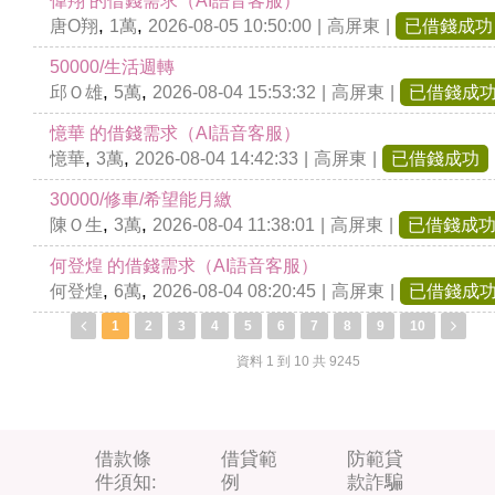
偉翔 的借錢需求（AI語音客服）
,
,
唐O翔
1萬
2026-08-05 10:50:00
|
高屏東
|
已借錢成功
50000/生活週轉
,
,
邱Ｏ雄
5萬
2026-08-04 15:53:32
|
高屏東
|
已借錢成
憶華 的借錢需求（AI語音客服）
,
,
憶華
3萬
2026-08-04 14:42:33
|
高屏東
|
已借錢成功
30000/修車/希望能月繳
,
,
陳Ｏ生
3萬
2026-08-04 11:38:01
|
高屏東
|
已借錢成
何登煌 的借錢需求（AI語音客服）
,
,
何登煌
6萬
2026-08-04 08:20:45
|
高屏東
|
已借錢成
1
2
3
4
5
6
7
8
9
10
資料 1 到 10 共 9245
借款條
借貸範
防範貸
件須知:
例
款詐騙