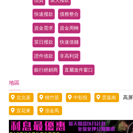
信貸
當天撥款
快速撥款
債務整合
資金需求
資金周轉
當日撥款
快速借錢
證件借款
非高利貸
銀行經銷商
直屬進件窗口
地區
高屏
北北基
桃竹苗
中彰投
雲嘉南
宜花東
澎金馬