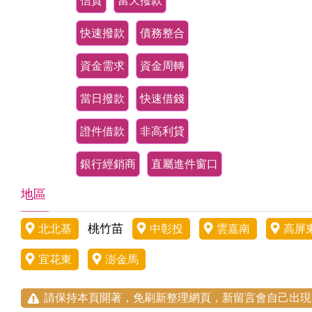
信貸
當天撥款
快速撥款
債務整合
資金需求
資金周轉
當日撥款
快速借錢
證件借款
非高利貸
銀行經銷商
直屬進件窗口
地區
桃竹苗
北北基
中彰投
雲嘉南
高屏
宜花東
澎金馬
請保持本頁開著，免刷新整理網頁，新留言會自己出現