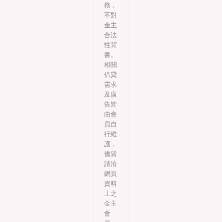
務，
不對
金主
合法
性背
書。
相關
借貸
需求
及廣
告皆
由會
員自
行維
護，
借貸
請洽
網頁
資料
上之
金主
會