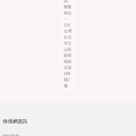
員。
聯繫
地址
︰
116
台灣
台北
市文
山區
羅斯
福路
五段
168
號2
樓
快借網資訊