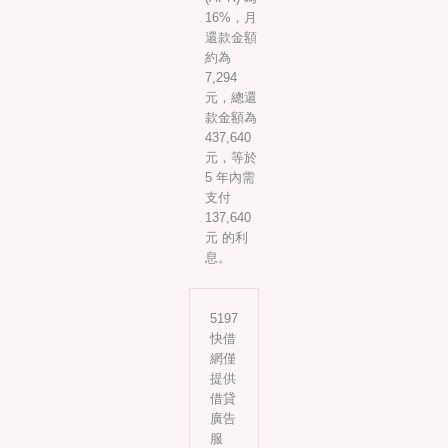
16%，月
還款金額
約為
7,294
元，總還
款金額為
437,640
元，等於
5 年內需
支付
137,640
元 的利
息。
5197
快借
網僅
提供
借貸
廣告
服