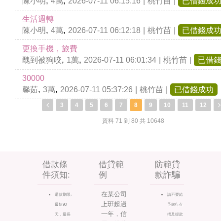
,
,
陳小明
4萬
2026-07-11 06:15:16
|
桃竹苗
|
已借錢成
生活週轉
,
,
陳小明
4萬
2026-07-11 06:12:18
|
桃竹苗
|
已借錢成
更換手機，旅費
,
,
醜到被狗咬
1萬
2026-07-11 06:01:34
|
桃竹苗
|
已借
30000
,
,
馨茹
3萬
2026-07-11 05:37:26
|
桃竹苗
|
已借錢成功
3
4
5
6
7
8
9
10
11
12
資料 71 到 80 共 10648
借款條
借貸範
防範貸
件須知:
例
款詐騙
在某公司
還款期限:
請不要給
上班超過
最短90
予銀行存
一年，信
天，最長
摺及提款