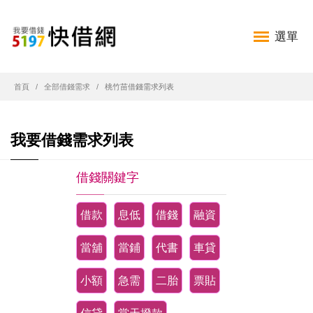
選單
首頁
全部借錢需求
桃竹苗借錢需求列表
我要借錢需求列表
借錢關鍵字
借款
息低
借錢
融資
當舖
當鋪
代書
車貸
小額
急需
二胎
票貼