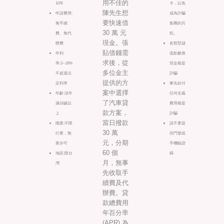
用不佳的
10年
卡，以免
陳先生想
申請費用:
成為詐騙
要快速借
無手續
集團的共
30 萬 元
費、無代
犯。
現金。張
辦費
各類型儲
貼借錢需
年利
值點數換
求後，從
率:2~16%
現金都是
多位金主
不超過法
詐騙
提供的方
定利率
事先給付
案中選擇
年齡:須年
任何名義
了汽車貸
滿18歲以
費用都是
款方案，
上
詐騙
當日撥款
職業:不限
請不要提
30 萬
行業，無
供門號或
元，分期
業亦可
手機驗證
60 個
地區:限台
碼
月，無事
灣
先收取手
續費及代
辦費。貸
款總費用
年百分率
(APR) 為