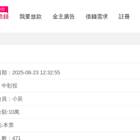
刊登
借錢
我要放款
金主廣告
借錢需求
註冊
：2025-08-23 12:32:55
：中彰投
會員：小辰
額:10萬
:本票
數：471