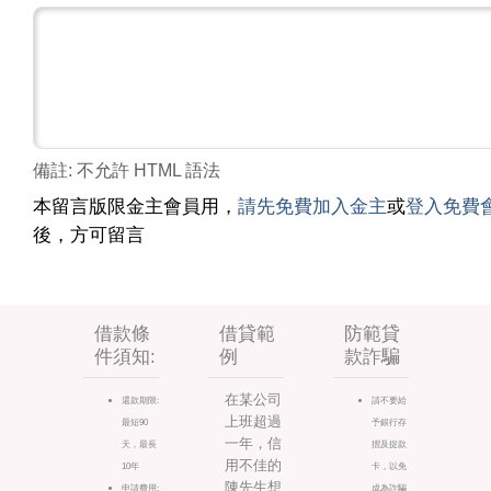
備註: 不允許 HTML 語法
本留言版限金主會員用，
請先免費加入金主
或
登入免費
後，方可留言
借款條
借貸範
防範貸
件須知:
例
款詐騙
在某公司
還款期限:
請不要給
上班超過
最短90
予銀行存
一年，信
天，最長
摺及提款
用不佳的
10年
卡，以免
陳先生想
申請費用:
成為詐騙