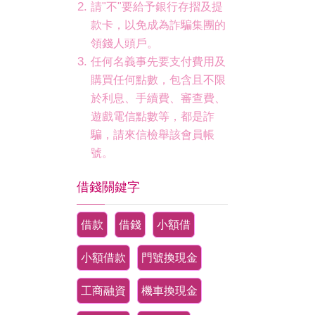
請"不"要給予銀行存摺及提
款卡，以免成為詐騙集團的
領錢人頭戶。
任何名義事先要支付費用及
購買任何點數，包含且不限
於利息、手續費、審查費、
遊戲電信點數等，都是詐
騙，請來信檢舉該會員帳
號。
借錢關鍵字
借款
借錢
小額借
小額借款
門號換現金
工商融資
機車換現金