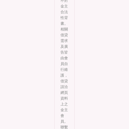
不對
金主
合法
性背
書。
相關
借貸
需求
及廣
告皆
由會
員自
行維
護，
借貸
請洽
網頁
資料
上之
金主
會
員。
聯繫