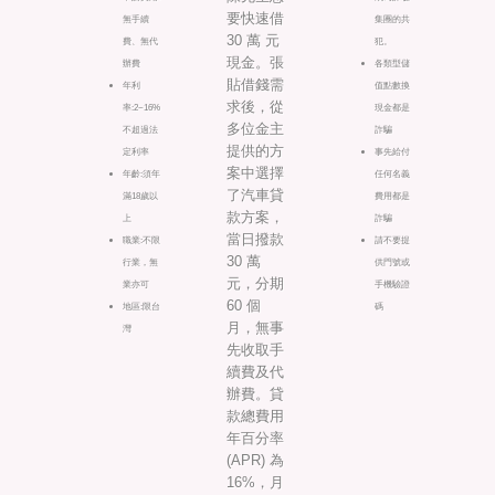
要快速借
無手續
集團的共
30 萬 元
費、無代
犯。
現金。張
辦費
各類型儲
貼借錢需
年利
值點數換
求後，從
率:2~16%
現金都是
多位金主
不超過法
詐騙
提供的方
定利率
事先給付
案中選擇
年齡:須年
任何名義
了汽車貸
滿18歲以
費用都是
款方案，
上
詐騙
當日撥款
職業:不限
請不要提
30 萬
行業，無
供門號或
元，分期
業亦可
手機驗證
60 個
地區:限台
碼
月，無事
灣
先收取手
續費及代
辦費。貸
款總費用
年百分率
(APR) 為
16%，月