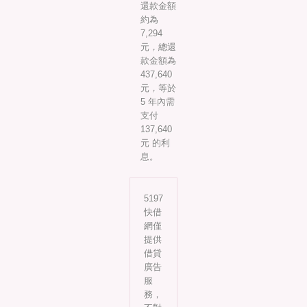
還款金額
約為
7,294
元，總還
款金額為
437,640
元，等於
5 年內需
支付
137,640
元 的利
息。
5197
快借
網僅
提供
借貸
廣告
服
務，