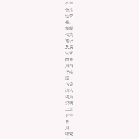
金主
合法
性背
書。
相關
借貸
需求
及廣
告皆
由會
員自
行維
護，
借貸
請洽
網頁
資料
上之
金主
會
員。
聯繫