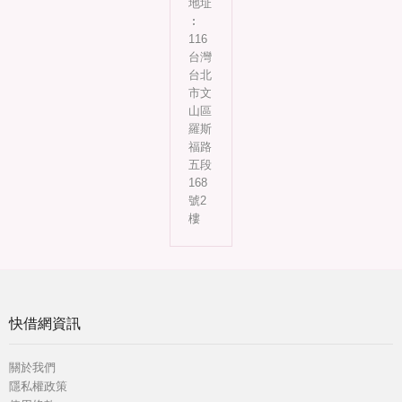
地址
︰
116
台灣
台北
市文
山區
羅斯
福路
五段
168
號2
樓
快借網資訊
關於我們
隱私權政策