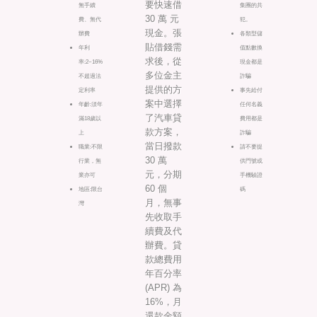
要快速借
無手續
集團的共
30 萬 元
費、無代
犯。
現金。張
辦費
各類型儲
貼借錢需
年利
值點數換
求後，從
率:2~16%
現金都是
多位金主
不超過法
詐騙
提供的方
定利率
事先給付
案中選擇
年齡:須年
任何名義
了汽車貸
滿18歲以
費用都是
款方案，
上
詐騙
當日撥款
職業:不限
請不要提
30 萬
行業，無
供門號或
元，分期
業亦可
手機驗證
60 個
地區:限台
碼
月，無事
灣
先收取手
續費及代
辦費。貸
款總費用
年百分率
(APR) 為
16%，月
還款金額