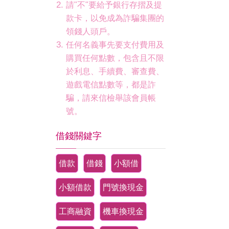
請"不"要給予銀行存摺及提
款卡，以免成為詐騙集團的
領錢人頭戶。
任何名義事先要支付費用及
購買任何點數，包含且不限
於利息、手續費、審查費、
遊戲電信點數等，都是詐
騙，請來信檢舉該會員帳
號。
借錢關鍵字
借款
借錢
小額借
小額借款
門號換現金
工商融資
機車換現金