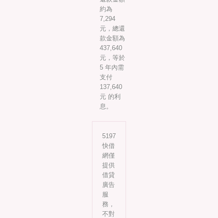
約為
7,294
元，總還
款金額為
437,640
元，等於
5 年內需
支付
137,640
元 的利
息。
5197
快借
網僅
提供
借貸
廣告
服
務，
不對