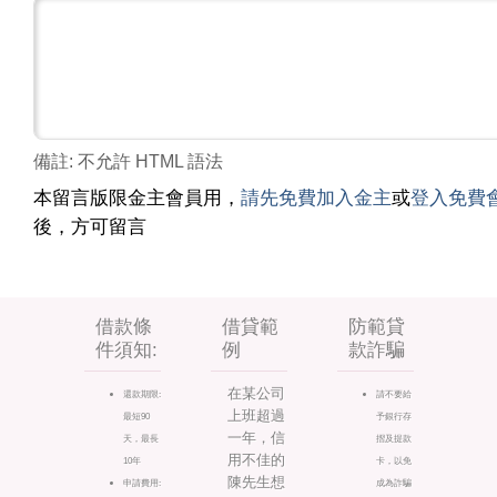
備註: 不允許 HTML 語法
本留言版限金主會員用，
請先免費加入金主
或
登入免費
後，方可留言
借款條
借貸範
防範貸
件須知:
例
款詐騙
在某公司
還款期限:
請不要給
上班超過
最短90
予銀行存
一年，信
天，最長
摺及提款
用不佳的
10年
卡，以免
陳先生想
申請費用:
成為詐騙