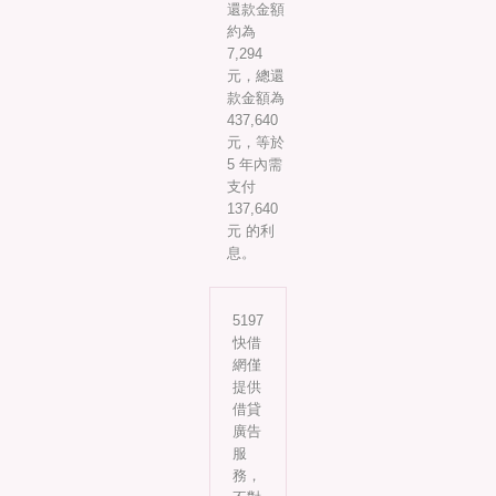
還款金額
約為
7,294
元，總還
款金額為
437,640
元，等於
5 年內需
支付
137,640
元 的利
息。
5197
快借
網僅
提供
借貸
廣告
服
務，