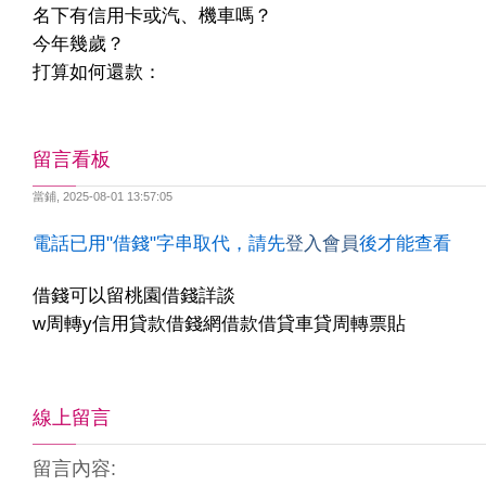
名下有信用卡或汽、機車嗎？
今年幾歲？
打算如何還款：
留言看板
當鋪
,
2025-08-01 13:57:05
電話已用"借錢"字串取代，請先
登入會員
後才能查看
借錢可以留桃園借錢詳談
w周轉y信用貸款借錢網借款借貸車貸周轉票貼
線上留言
留言內容: