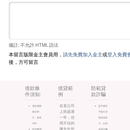
備註: 不允許 HTML 語法
本留言版限金主會員用，
請先免費加入金主
或
登入免費
後，方可留言
借款條
借貸範
防範貸
件須知:
例
款詐騙
在某公司
還款期限:
請不要給
上班超過
最短90
予銀行存
一年，信
天，最長
摺及提款
用不佳的
10年
卡，以免
陳先生想
申請費用:
成為詐騙