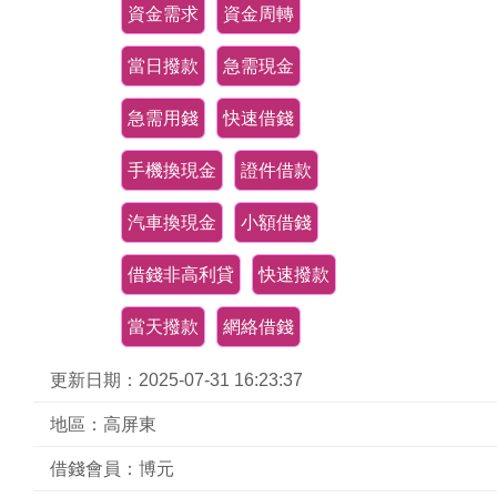
資金需求
資金周轉
當日撥款
急需現金
急需用錢
快速借錢
手機換現金
證件借款
汽車換現金
小額借錢
借錢非高利貸
快速撥款
當天撥款
網絡借錢
更新日期：2025-07-31 16:23:37
地區：高屏東
借錢會員：博元