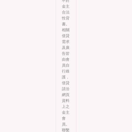
不對
金主
合法
性背
書。
相關
借貸
需求
及廣
告皆
由會
員自
行維
護，
借貸
請洽
網頁
資料
上之
金主
會
員。
聯繫