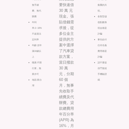
要快速借
無手續
集團的共
30 萬 元
費、無代
犯。
現金。張
辦費
各類型儲
貼借錢需
年利
值點數換
求後，從
率:2~16%
現金都是
多位金主
不超過法
詐騙
提供的方
定利率
事先給付
案中選擇
年齡:須年
任何名義
了汽車貸
滿18歲以
費用都是
款方案，
上
詐騙
當日撥款
職業:不限
請不要提
30 萬
行業，無
供門號或
元，分期
業亦可
手機驗證
60 個
地區:限台
碼
月，無事
灣
先收取手
續費及代
辦費。貸
款總費用
年百分率
(APR) 為
16%，月