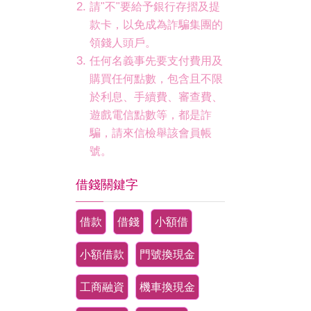
請"不"要給予銀行存摺及提
款卡，以免成為詐騙集團的
領錢人頭戶。
任何名義事先要支付費用及
購買任何點數，包含且不限
於利息、手續費、審查費、
遊戲電信點數等，都是詐
騙，請來信檢舉該會員帳
號。
借錢關鍵字
借款
借錢
小額借
小額借款
門號換現金
工商融資
機車換現金