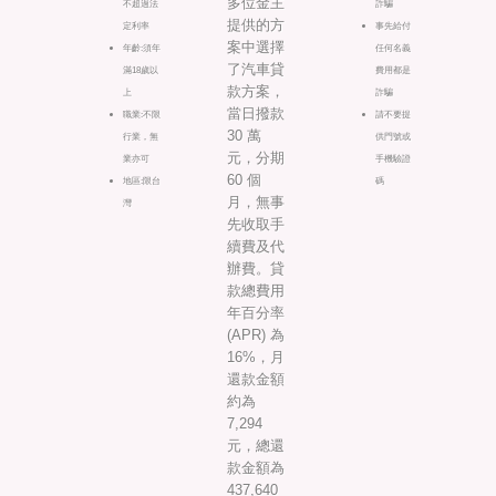
多位金主
不超過法
詐騙
提供的方
定利率
事先給付
案中選擇
年齡:須年
任何名義
了汽車貸
滿18歲以
費用都是
款方案，
上
詐騙
當日撥款
職業:不限
請不要提
30 萬
行業，無
供門號或
元，分期
業亦可
手機驗證
60 個
地區:限台
碼
月，無事
灣
先收取手
續費及代
辦費。貸
款總費用
年百分率
(APR) 為
16%，月
還款金額
約為
7,294
元，總還
款金額為
437,640