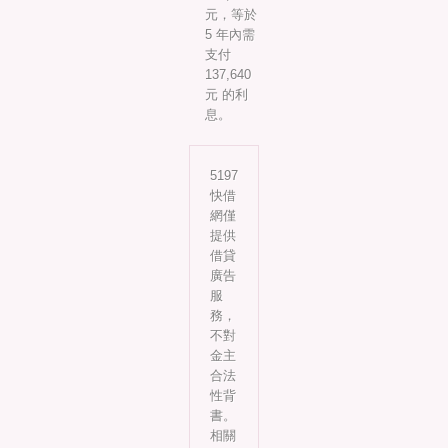
元，等於
5 年內需
支付
137,640
元 的利
息。
5197
快借
網僅
提供
借貸
廣告
服
務，
不對
金主
合法
性背
書。
相關