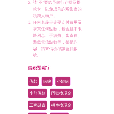
請"不"要給予銀行存摺及提
款卡，以免成為詐騙集團的
領錢人頭戶。
任何名義事先要支付費用及
購買任何點數，包含且不限
於利息、手續費、審查費、
遊戲電信點數等，都是詐
騙，請來信檢舉該會員帳
號。
借錢關鍵字
借款
借錢
小額借
小額借款
門號換現金
工商融資
機車換現金