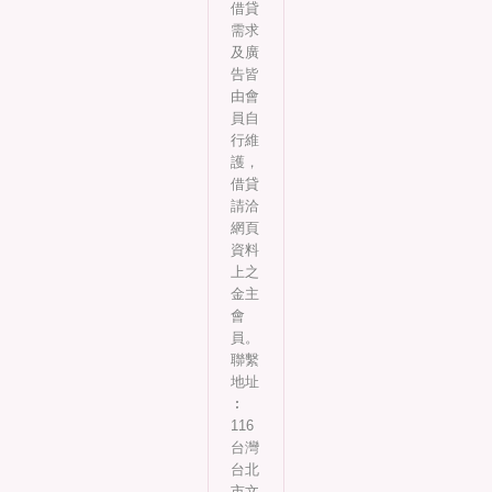
借貸
需求
及廣
告皆
由會
員自
行維
護，
借貸
請洽
網頁
資料
上之
金主
會
員。
聯繫
地址
︰
116
台灣
台北
市文