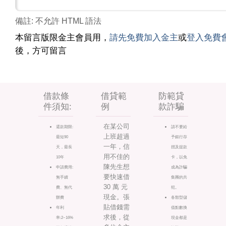
備註: 不允許 HTML 語法
本留言版限金主會員用，
請先免費加入金主
或
登入免費
後，方可留言
借款條
借貸範
防範貸
件須知:
例
款詐騙
在某公司
還款期限:
請不要給
上班超過
最短90
予銀行存
一年，信
天，最長
摺及提款
用不佳的
10年
卡，以免
陳先生想
申請費用:
成為詐騙
要快速借
無手續
集團的共
30 萬 元
費、無代
犯。
現金。張
辦費
各類型儲
貼借錢需
年利
值點數換
求後，從
率:2~16%
現金都是