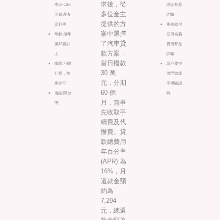
求後，從
率:2~16%
現金都是
多位金主
不超過法
詐騙
提供的方
定利率
事先給付
案中選擇
年齡:須年
任何名義
了汽車貸
滿18歲以
費用都是
款方案，
上
詐騙
當日撥款
職業:不限
請不要提
30 萬
行業，無
供門號或
元，分期
業亦可
手機驗證
60 個
地區:限台
碼
月，無事
灣
先收取手
續費及代
辦費。貸
款總費用
年百分率
(APR) 為
16%，月
還款金額
約為
7,294
元，總還