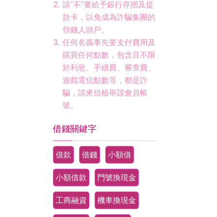
請"不"要給予銀行存摺及提
款卡，以免成為詐騙集團的
領錢人頭戶。
任何名義事先要支付費用及
購買任何點數，包含且不限
於利息、手續費、審查費、
遊戲電信點數等，都是詐
騙，請來信檢舉該會員帳
號。
借錢關鍵字
借款
借錢
小額借
小額借款
門號換現金
工商融資
機車換現金