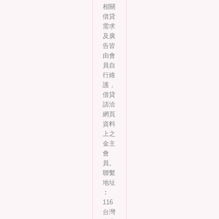
相關
借貸
需求
及廣
告皆
由會
員自
行維
護，
借貸
請洽
網頁
資料
上之
金主
會
員。
聯繫
地址
︰
116
台灣