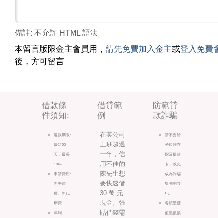
備註: 不允許 HTML 語法
本留言版限金主會員用，
請先免費加入金主
或
登入免費
後，方可留言
借款條
借貸範
防範貸
件須知:
例
款詐騙
在某公司
還款期限:
請不要給
上班超過
最短90
予銀行存
一年，信
天，最長
摺及提款
用不佳的
10年
卡，以免
陳先生想
申請費用:
成為詐騙
要快速借
無手續
集團的共
30 萬 元
費、無代
犯。
現金。張
辦費
各類型儲
貼借錢需
年利
值點數換