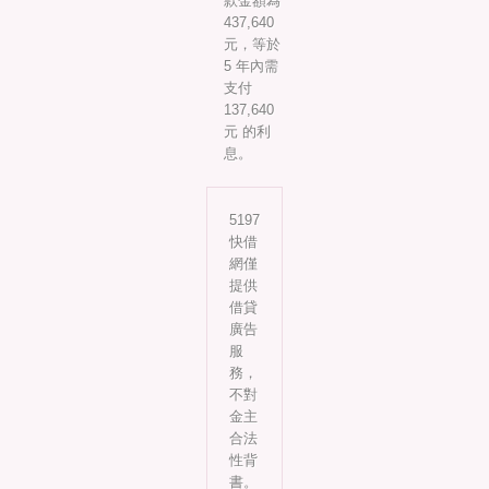
款金額為
437,640
元，等於
5 年內需
支付
137,640
元 的利
息。
5197
快借
網僅
提供
借貸
廣告
服
務，
不對
金主
合法
性背
書。