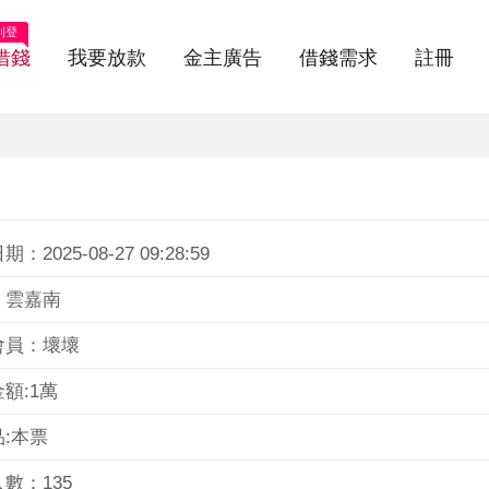
刊登
借錢
我要放款
金主廣告
借錢需求
註冊
：2025-08-27 09:28:59
：雲嘉南
會員：壞壞
額:1萬
:本票
數：135