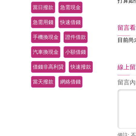
打算如
當日撥款
急需現金
急需用錢
快速借錢
留言看
手機換現金
證件借款
目前尚
汽車換現金
小額借錢
借錢非高利貸
快速撥款
線上留
當天撥款
網絡借錢
留言內
備註: 不