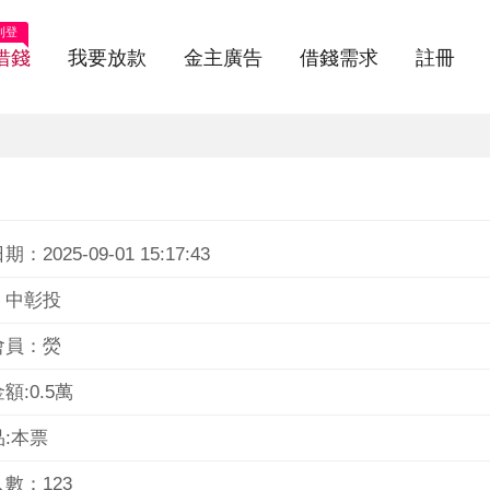
刊登
借錢
我要放款
金主廣告
借錢需求
註冊
：2025-09-01 15:17:43
：中彰投
會員：熒
額:0.5萬
:本票
數：123