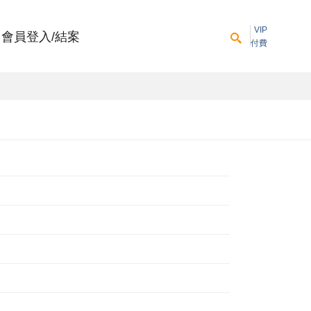
VIP
會員登入/結案
付費