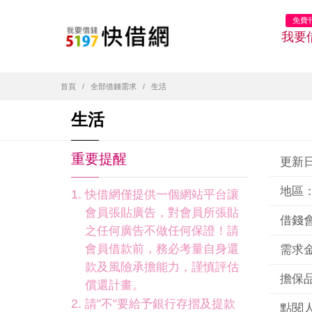
免費
我要
首頁
全部借錢需求
生活
生活
重要提醒
更新日期
地區
快借網僅提供一個網站平台讓
會員張貼廣告，對會員所張貼
借錢
之任何廣告不做任何保證！請
會員借款前，務必考量自身還
需求金
款及風險承擔能力，謹慎評估
擔保品
償還計畫。
請"不"要給予銀行存摺及提款
點閱人