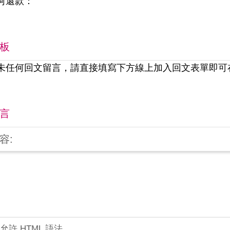
何還款：
板
未任何回文留言，請直接填寫下方線上加入回文表單即可
言
容:
允許 HTML 語法