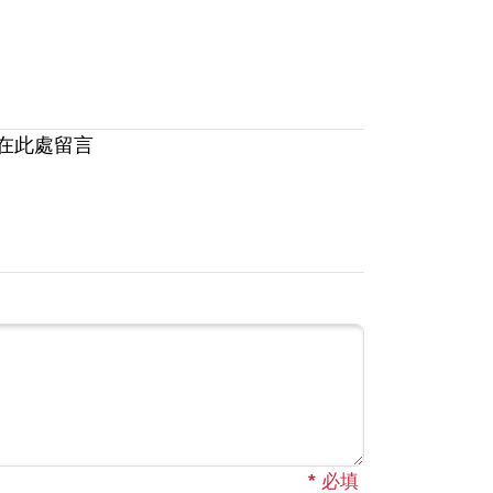
在此處留言
*
必填