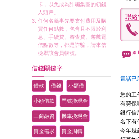
卡，以免成為詐騙集團的領錢
人頭戶。
聯絡
任何名義事先要支付費用及購
買任何點數，包含且不限於利
息、手續費、審查費、遊戲電
信點數等，都是詐騙，請來信
檢舉該會員帳號。
線
借錢關鍵字
電話已
借款
借錢
小額借
您的工
小額借款
門號換現金
有勞保
銀行信
工商融資
機車換現金
名下有
今年幾
資金需求
資金周轉