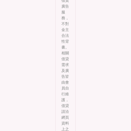
借貸
廣告
服
務，
不對
金主
合法
性背
書。
相關
借貸
需求
及廣
告皆
由會
員自
行維
護，
借貸
請洽
網頁
資料
上之