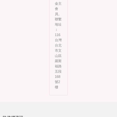
金主
會
員。
聯繫
地址
︰
116
台灣
台北
市文
山區
羅斯
福路
五段
168
號2
樓