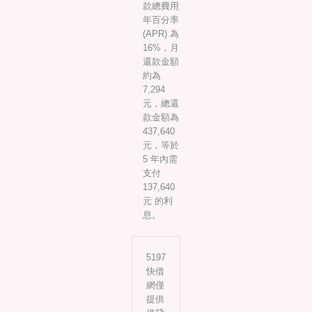
款總費用
年百分率
(APR) 為
16%，月
還款金額
約為
7,294
元，總還
款金額為
437,640
元，等於
5 年內需
支付
137,640
元 的利
息。
5197
快借
網僅
提供