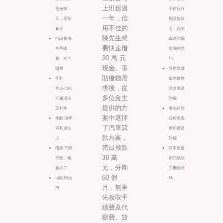
上班超過
最短90
予銀行存
一年，信
天，最長
摺及提款
用不佳的
10年
卡，以免
陳先生想
申請費用:
成為詐騙
要快速借
無手續
集團的共
30 萬 元
費、無代
犯。
現金。張
辦費
各類型儲
貼借錢需
年利
值點數換
求後，從
率:2~16%
現金都是
多位金主
不超過法
詐騙
提供的方
定利率
事先給付
案中選擇
年齡:須年
任何名義
了汽車貸
滿18歲以
費用都是
款方案，
上
詐騙
當日撥款
職業:不限
請不要提
30 萬
行業，無
供門號或
元，分期
業亦可
手機驗證
60 個
地區:限台
碼
月，無事
灣
先收取手
續費及代
辦費。貸