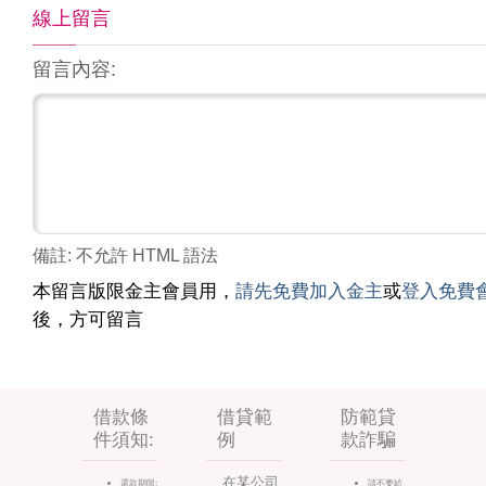
線上留言
留言內容:
備註: 不允許 HTML 語法
本留言版限金主會員用，
請先免費加入金主
或
登入免費
後，方可留言
借款條
借貸範
防範貸
件須知:
例
款詐騙
在某公司
還款期限:
請不要給