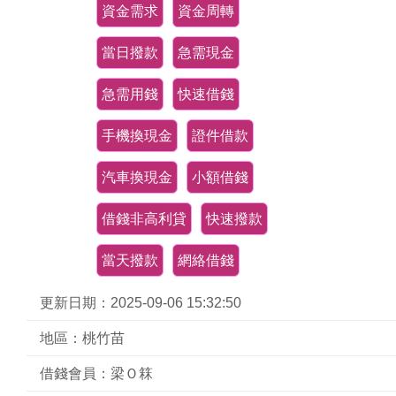
資金需求
資金周轉
當日撥款
急需現金
急需用錢
快速借錢
手機換現金
證件借款
汽車換現金
小額借錢
借錢非高利貸
快速撥款
當天撥款
網絡借錢
更新日期：2025-09-06 15:32:50
地區：桃竹苗
借錢會員：梁Ｏ箖