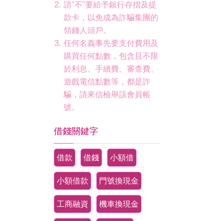
請"不"要給予銀行存摺及提
款卡，以免成為詐騙集團的
領錢人頭戶。
任何名義事先要支付費用及
購買任何點數，包含且不限
於利息、手續費、審查費、
遊戲電信點數等，都是詐
騙，請來信檢舉該會員帳
號。
借錢關鍵字
借款
借錢
小額借
小額借款
門號換現金
工商融資
機車換現金