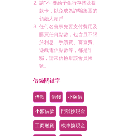
請"不"要給予銀行存摺及提
款卡，以免成為詐騙集團的
領錢人頭戶。
任何名義事先要支付費用及
購買任何點數，包含且不限
於利息、手續費、審查費、
遊戲電信點數等，都是詐
騙，請來信檢舉該會員帳
號。
借錢關鍵字
借款
借錢
小額借
小額借款
門號換現金
工商融資
機車換現金