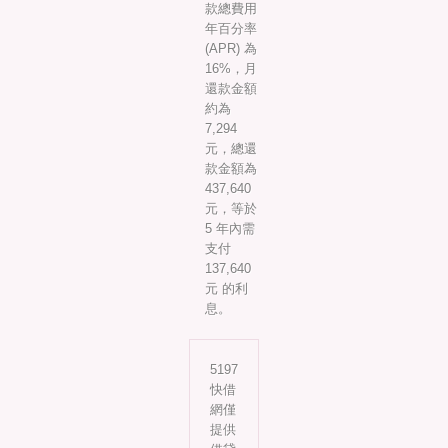
款總費用
年百分率
(APR) 為
16%，月
還款金額
約為
7,294
元，總還
款金額為
437,640
元，等於
5 年內需
支付
137,640
元 的利
息。
5197
快借
網僅
提供