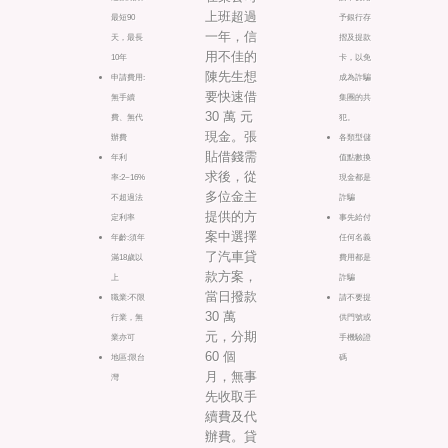
上班超過
最短90
予銀行存
一年，信
天，最長
摺及提款
用不佳的
10年
卡，以免
陳先生想
申請費用:
成為詐騙
要快速借
無手續
集團的共
30 萬 元
費、無代
犯。
現金。張
辦費
各類型儲
貼借錢需
年利
值點數換
求後，從
率:2~16%
現金都是
多位金主
不超過法
詐騙
提供的方
定利率
事先給付
案中選擇
年齡:須年
任何名義
了汽車貸
滿18歲以
費用都是
款方案，
上
詐騙
當日撥款
職業:不限
請不要提
30 萬
行業，無
供門號或
元，分期
業亦可
手機驗證
60 個
地區:限台
碼
月，無事
灣
先收取手
續費及代
辦費。貸