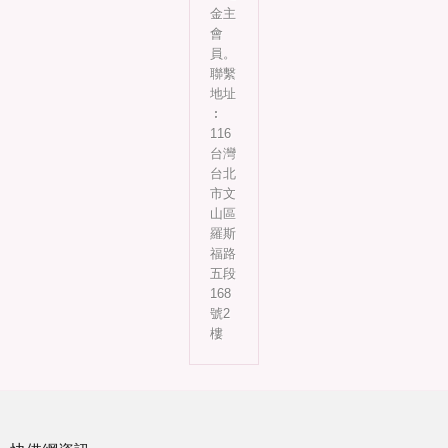
金主
會
員。
聯繫
地址
︰
116
台灣
台北
市文
山區
羅斯
福路
五段
168
號2
樓