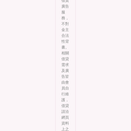
借貸
廣告
服
務，
不對
金主
合法
性背
書。
相關
借貸
需求
及廣
告皆
由會
員自
行維
護，
借貸
請洽
網頁
資料
上之