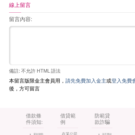
線上留言
留言內容:
備註: 不允許 HTML 語法
本留言版限金主會員用，
請先免費加入金主
或
登入免費
後，方可留言
借款條
借貸範
防範貸
件須知:
例
款詐騙
在某公司
還款期限:
請不要給