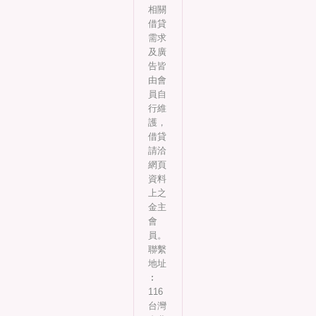
相關
借貸
需求
及廣
告皆
由會
員自
行維
護，
借貸
請洽
網頁
資料
上之
金主
會
員。
聯繫
地址
︰
116
台灣