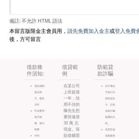
備註: 不允許 HTML 語法
本留言版限金主會員用，
請先免費加入金主
或
登入免費
後，方可留言
借款條
借貸範
防範貸
件須知:
例
款詐騙
在某公司
還款期限:
請不要給
上班超過
最短90
予銀行存
一年，信
天，最長
摺及提款
用不佳的
10年
卡，以免
陳先生想
申請費用:
成為詐騙
要快速借
無手續
集團的共
30 萬 元
費、無代
犯。
現金。張
辦費
各類型儲
貼借錢需
年利
值點數換