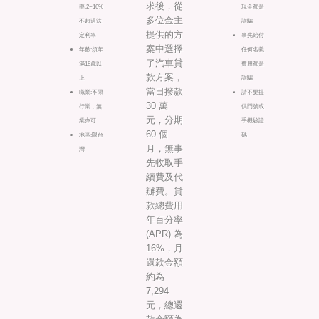
求後，從
率:2~16%
現金都是
多位金主
不超過法
詐騙
提供的方
定利率
事先給付
案中選擇
年齡:須年
任何名義
了汽車貸
滿18歲以
費用都是
款方案，
上
詐騙
當日撥款
職業:不限
請不要提
30 萬
行業，無
供門號或
元，分期
業亦可
手機驗證
60 個
地區:限台
碼
月，無事
灣
先收取手
續費及代
辦費。貸
款總費用
年百分率
(APR) 為
16%，月
還款金額
約為
7,294
元，總還