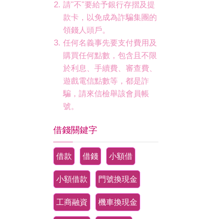
請"不"要給予銀行存摺及提
款卡，以免成為詐騙集團的
領錢人頭戶。
任何名義事先要支付費用及
購買任何點數，包含且不限
於利息、手續費、審查費、
遊戲電信點數等，都是詐
騙，請來信檢舉該會員帳
號。
借錢關鍵字
借款
借錢
小額借
小額借款
門號換現金
工商融資
機車換現金