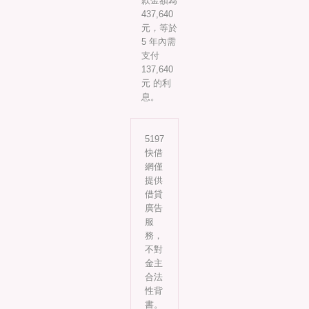
款金額為
437,640
元，等於
5 年內需
支付
137,640
元 的利
息。
5197
快借
網僅
提供
借貸
廣告
服
務，
不對
金主
合法
性背
書。