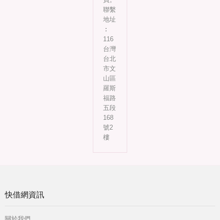
聯繫
地址
︰
116
台灣
台北
市文
山區
羅斯
福路
五段
168
號2
樓
快借網資訊
關於我們