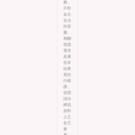
務，
不對
金主
合法
性背
書。
相關
借貸
需求
及廣
告皆
由會
員自
行維
護，
借貸
請洽
網頁
資料
上之
金主
會
員。