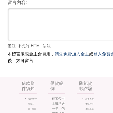
留言內容:
備註: 不允許 HTML 語法
本留言版限金主會員用，
請先免費加入金主
或
登入免費
後，方可留言
借款條
借貸範
防範貸
件須知:
例
款詐騙
在某公司
還款期限:
請不要給
上班超過
最短90
予銀行存
一年，信
天，最長
摺及提款