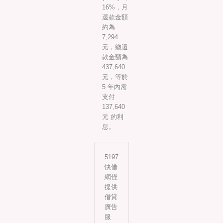
16%，月
還款金額
約為
7,294
元，總還
款金額為
437,640
元，等於
5 年內需
支付
137,640
元 的利
息。
5197
快借
網僅
提供
借貸
廣告
服