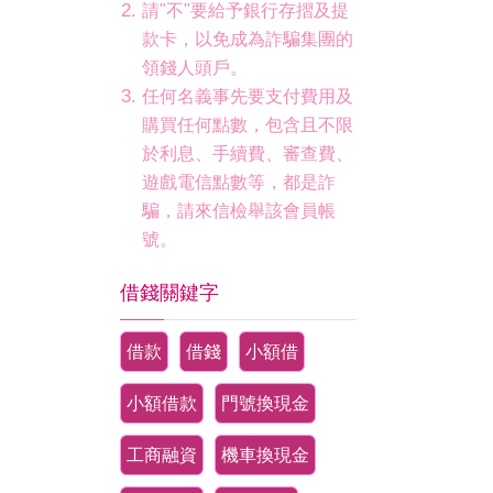
請"不"要給予銀行存摺及提
款卡，以免成為詐騙集團的
領錢人頭戶。
任何名義事先要支付費用及
購買任何點數，包含且不限
於利息、手續費、審查費、
遊戲電信點數等，都是詐
騙，請來信檢舉該會員帳
號。
借錢關鍵字
借款
借錢
小額借
小額借款
門號換現金
工商融資
機車換現金