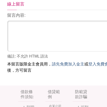
線上留言
留言內容:
備註: 不允許 HTML 語法
本留言版限金主會員用，
請先免費加入金主
或
登入免費
後，方可留言
借款條
借貸範
防範貸
件須知:
例
款詐騙
在某公司
還款期限:
請不要給