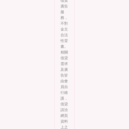
借貸
廣告
服
務，
不對
金主
合法
性背
書。
相關
借貸
需求
及廣
告皆
由會
員自
行維
護，
借貸
請洽
網頁
資料
上之