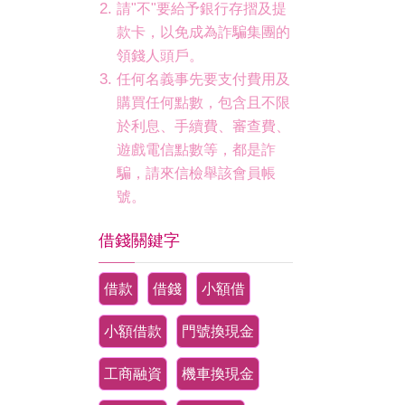
請"不"要給予銀行存摺及提
款卡，以免成為詐騙集團的
領錢人頭戶。
任何名義事先要支付費用及
購買任何點數，包含且不限
於利息、手續費、審查費、
遊戲電信點數等，都是詐
騙，請來信檢舉該會員帳
號。
借錢關鍵字
借款
借錢
小額借
小額借款
門號換現金
工商融資
機車換現金