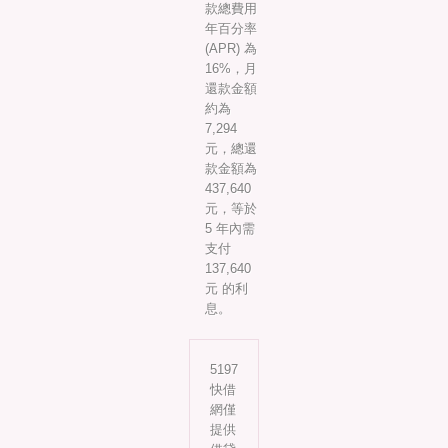
款總費用
年百分率
(APR) 為
16%，月
還款金額
約為
7,294
元，總還
款金額為
437,640
元，等於
5 年內需
支付
137,640
元 的利
息。
5197
快借
網僅
提供