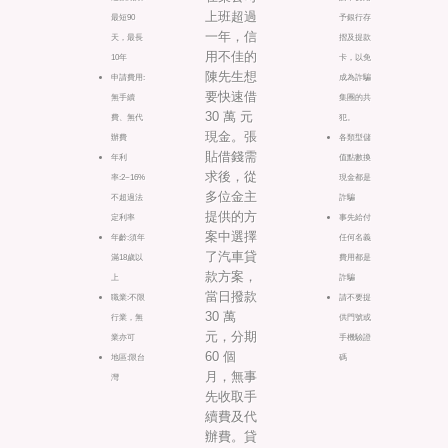
上班超過
最短90
予銀行存
一年，信
天，最長
摺及提款
用不佳的
10年
卡，以免
陳先生想
申請費用:
成為詐騙
要快速借
無手續
集團的共
30 萬 元
費、無代
犯。
現金。張
辦費
各類型儲
貼借錢需
年利
值點數換
求後，從
率:2~16%
現金都是
多位金主
不超過法
詐騙
提供的方
定利率
事先給付
案中選擇
年齡:須年
任何名義
了汽車貸
滿18歲以
費用都是
款方案，
上
詐騙
當日撥款
職業:不限
請不要提
30 萬
行業，無
供門號或
元，分期
業亦可
手機驗證
60 個
地區:限台
碼
月，無事
灣
先收取手
續費及代
辦費。貸