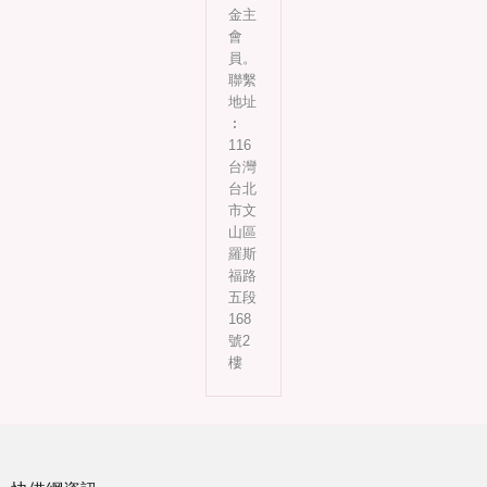
金主
會
員。
聯繫
地址
︰
116
台灣
台北
市文
山區
羅斯
福路
五段
168
號2
樓