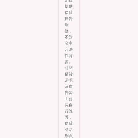
網僅
提供
借貸
廣告
服
務，
不對
金主
合法
性背
書。
相關
借貸
需求
及廣
告皆
由會
員自
行維
護，
借貸
請洽
網頁