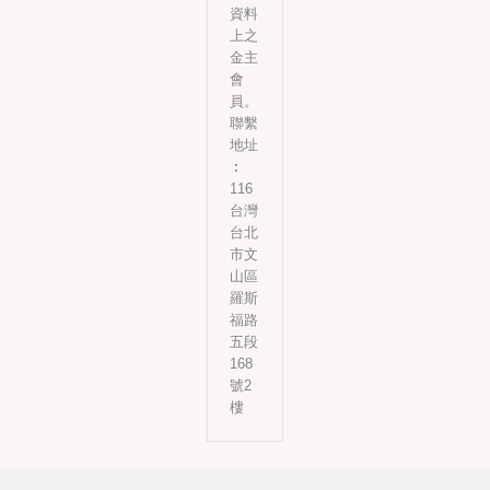
資料
上之
金主
會
員。
聯繫
地址
︰
116
台灣
台北
市文
山區
羅斯
福路
五段
168
號2
樓