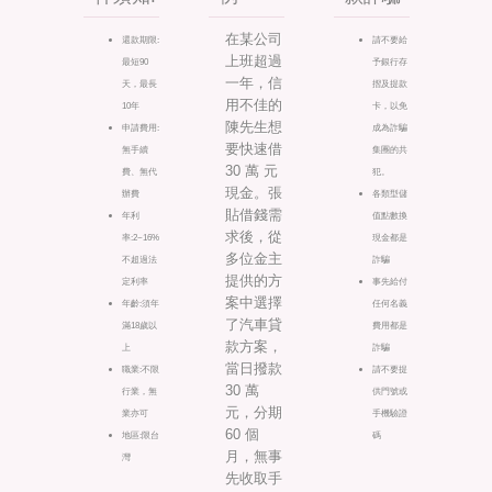
在某公司
還款期限:
請不要給
上班超過
最短90
予銀行存
一年，信
天，最長
摺及提款
用不佳的
10年
卡，以免
陳先生想
申請費用:
成為詐騙
要快速借
無手續
集團的共
30 萬 元
費、無代
犯。
現金。張
辦費
各類型儲
貼借錢需
年利
值點數換
求後，從
率:2~16%
現金都是
多位金主
不超過法
詐騙
提供的方
定利率
事先給付
案中選擇
年齡:須年
任何名義
了汽車貸
滿18歲以
費用都是
款方案，
上
詐騙
當日撥款
職業:不限
請不要提
30 萬
行業，無
供門號或
元，分期
業亦可
手機驗證
60 個
地區:限台
碼
月，無事
灣
先收取手