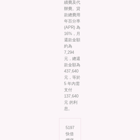
續費及代
辦費。貸
款總費用
年百分率
(APR) 為
16%，月
還款金額
約為
7,294
元，總還
款金額為
437,640
元，等於
5 年內需
支付
137,640
元 的利
息。
5197
快借