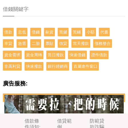
借錢關鍵字
借款
息低
借錢
融資
當舖
當鋪
小額
代書
車貸
急需
二胎
票貼
信貸
當天撥款
債務整合
資金需求
資金周轉
當日撥款
快速借錢
證件借款
非高利貸
快速撥款
銀行經銷商
直屬進件窗口
廣告服務:
借款條
借貸範
防範貸
件須知:
例
款詐騙