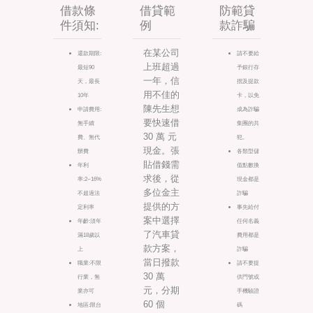
借款條
借貸範
防範貸
件須知:
例
款詐騙
在某公司
還款期限:
請不要給
上班超過
最短90
予銀行存
一年，信
天，最長
摺及提款
用不佳的
10年
卡，以免
陳先生想
申請費用:
成為詐騙
要快速借
無手續
集團的共
30 萬 元
費、無代
犯。
現金。張
辦費
各類型儲
貼借錢需
年利
值點數換
求後，從
率:2~16%
現金都是
多位金主
不超過法
詐騙
提供的方
定利率
事先給付
案中選擇
年齡:須年
任何名義
了汽車貸
滿18歲以
費用都是
款方案，
上
詐騙
當日撥款
職業:不限
請不要提
30 萬
行業，無
供門號或
元，分期
業亦可
手機驗證
60 個
地區:限台
碼