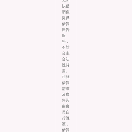
5197
快借
網僅
提供
借貸
廣告
服
務，
不對
金主
合法
性背
書。
相關
借貸
需求
及廣
告皆
由會
員自
行維
護，
借貸