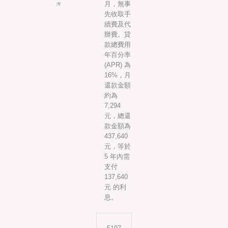
月，無事
灣
先收取手
續費及代
辦費。貸
款總費用
年百分率
(APR) 為
16%，月
還款金額
約為
7,294
元，總還
款金額為
437,640
元，等於
5 年內需
支付
137,640
元 的利
息。