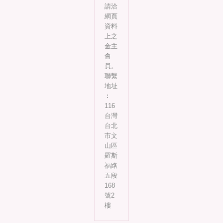
請洽
網頁
資料
上之
金主
會
員。
聯繫
地址
︰
116
台灣
台北
市文
山區
羅斯
福路
五段
168
號2
樓