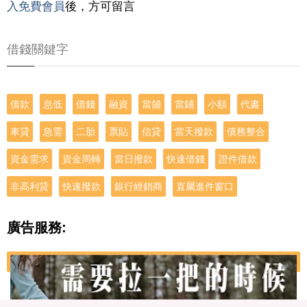
入免費會員
後，方可留言
借錢關鍵字
借款
息低
借錢
融資
當舖
當鋪
小額
代書
車貸
急需
二胎
票貼
信貸
當天撥款
債務整合
資金需求
資金周轉
當日撥款
快速借錢
證件借款
非高利貸
快速撥款
銀行經銷商
直屬進件窗口
廣告服務: