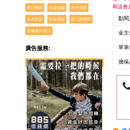
舉該會
當日撥款
快速借錢
證件借款
點閱
非高利貸
快速撥款
銀行經銷商
直屬進件窗口
金主
單筆
廣告服務:
擔保