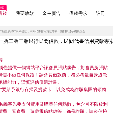
刊登
借錢
我要放款
金主廣告
借錢需求
註冊
胎二胎三胎銀行民間借款，民間代書信用貸款專案，辦門換送手機換現金
地一胎二胎三胎銀行民間借款，民間代書信用貸款專
醒：
快借網僅提供一個網站平台讓會員張貼廣告，對會員所張貼
廣告不做任何保證！請會員借款前，務必考量自身還款
承擔能力，謹慎評估償還計畫。
請"不"要給予銀行存摺及提款卡，以免成為詐騙集團的領錢
。
任何名義事先要支付費用及購買任何點數，包含且不限於利
續費、審查費、遊戲電信點數等，都是詐騙，請來信檢