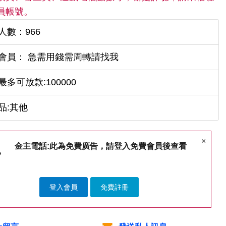
員帳號。
人數：966
會員： 急需用錢需周轉請找我
最多可放款:100000
品:其他
×
金主電話:此為免費廣告，請登入免費會員後查看
登入會員
免費註冊