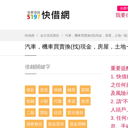
免費
我要
快借網
金主借貸廣告
汽車，機車買賣換(找)現金，房屋，土地一
汽車，機車買賣換(找)現金，房屋，土
借錢關鍵字
重要提
1. 
之任何
借款
息低
借錢
融資
當舖
及風險
2. 
當鋪
小額
代書
車貸
急需
人頭戶
二胎
票貼
信貸
當天撥款
3. 
債務整合
資金需求
資金周轉
息、手