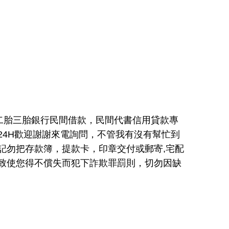
二胎三胎銀行民間借款，民間代書信用貸款專
24H歡迎謝謝來電詢問，不管我有沒有幫忙到
記勿把存款簿，提款卡，印章交付或郵寄,宅配
致使您得不償失而犯下詐欺罪罰則，切勿因缺