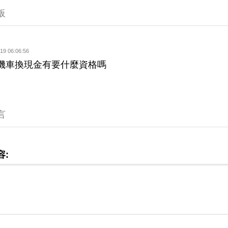
板
19 06:06:56
機車換現金有要什麼資格嗎
言
容: