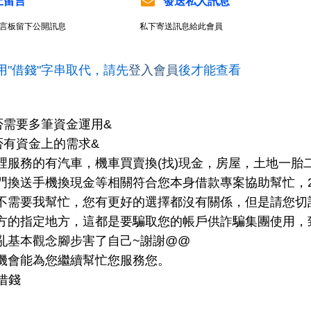
上留言
發送私人訊息
言板留下公開訊息
私下寄送訊息給此會員
用"借錢"字串取代，請先
登入會員
後才能查看
否需要多筆資金運用&
否有資金上的需求&
裡服務的有汽車，機車買賣換(找)現金，房屋，土地一胎
門換送手機換現金等相關符合您本身借款專案協助幫忙，
不需要我幫忙，您有更好的選擇都沒有關係，但是請您切
方的指定地方，這都是要騙取您的帳戶供詐騙集團使用，
亂基本觀念腳步害了自己~謝謝@@
機會能為您繼續幫忙您服務您。
:借錢