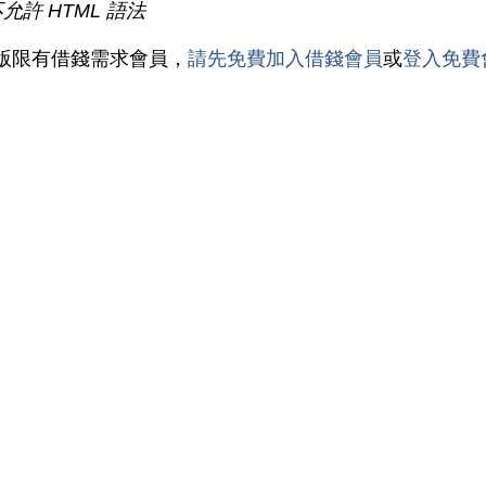
不允許 HTML 語法
版限有借錢需求會員，
請先免費加入借錢會員
或
登入免費