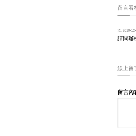
留言看
溫
,
2019-12-
請問辦
線上留
留言內