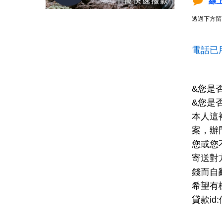
線
透過下方留
電話已
&您是
&您是
本人這
案，辦
您或您
寄送對
錢而自
希望有
貸款id