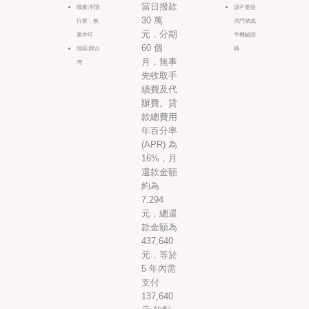
當日撥款
職業:不限
請不要提
30 萬
行業，無
供門號或
元，分期
業亦可
手機驗證
60 個
地區:限台
碼
月，無事
灣
先收取手
續費及代
辦費。貸
款總費用
年百分率
(APR) 為
16%，月
還款金額
約為
7,294
元，總還
款金額為
437,640
元，等於
5 年內需
支付
137,640