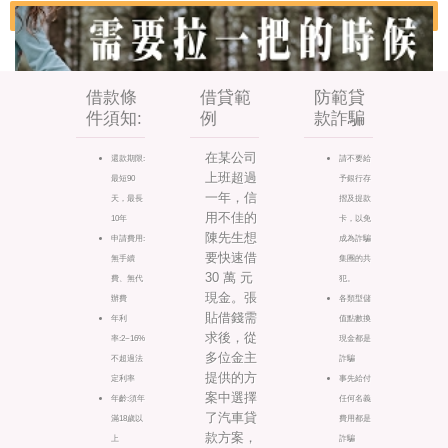
借款條
借貸範
防範貸
件須知:
例
款詐騙
在某公司
還款期限:
請不要給
上班超過
最短90
予銀行存
一年，信
天，最長
摺及提款
用不佳的
10年
卡，以免
陳先生想
申請費用:
成為詐騙
要快速借
無手續
集團的共
30 萬 元
費、無代
犯。
現金。張
辦費
各類型儲
貼借錢需
年利
值點數換
求後，從
率:2~16%
現金都是
多位金主
不超過法
詐騙
提供的方
定利率
事先給付
案中選擇
年齡:須年
任何名義
了汽車貸
滿18歲以
費用都是
款方案，
上
詐騙