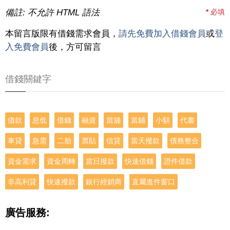
備註: 不允許 HTML 語法
*
必填
本留言版限有借錢需求會員，
請先免費加入借錢會員
或
登
入免費會員
後，方可留言
借錢關鍵字
借款
息低
借錢
融資
當舖
當鋪
小額
代書
車貸
急需
二胎
票貼
信貸
當天撥款
債務整合
資金需求
資金周轉
當日撥款
快速借錢
證件借款
非高利貸
快速撥款
銀行經銷商
直屬進件窗口
廣告服務: