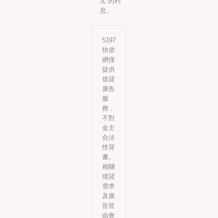
元 的利
息。
5197
快借
網僅
提供
借貸
廣告
服
務，
不對
金主
合法
性背
書。
相關
借貸
需求
及廣
告皆
由會