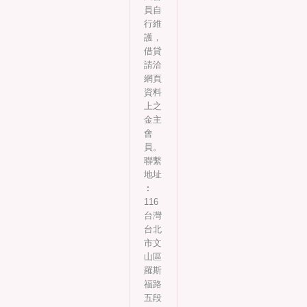
員自
行維
護，
借貸
請洽
網頁
資料
上之
金主
會
員。
聯繫
地址
︰
116
台灣
台北
市文
山區
羅斯
福路
五段