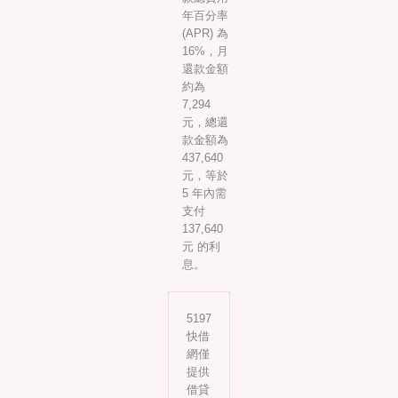
年百分率
(APR) 為
16%，月
還款金額
約為
7,294
元，總還
款金額為
437,640
元，等於
5 年內需
支付
137,640
元 的利
息。
5197
快借
網僅
提供
借貸