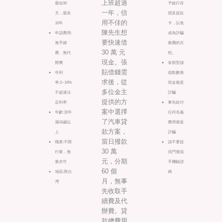
上班超過
最短90
予銀行存
一年，信
天，最長
摺及提款
用不佳的
10年
卡，以免
陳先生想
申請費用:
成為詐騙
要快速借
無手續
集團的共
30 萬 元
費、無代
犯。
現金。張
辦費
各類型儲
貼借錢需
年利
值點數換
求後，從
率:2~16%
現金都是
多位金主
不超過法
詐騙
提供的方
定利率
事先給付
案中選擇
年齡:須年
任何名義
了汽車貸
滿18歲以
費用都是
款方案，
上
詐騙
當日撥款
職業:不限
請不要提
30 萬
行業，無
供門號或
元，分期
業亦可
手機驗證
60 個
地區:限台
碼
月，無事
灣
先收取手
續費及代
辦費。貸
款總費用