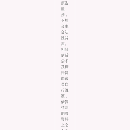
廣告
服
務，
不對
金主
合法
性背
書。
相關
借貸
需求
及廣
告皆
由會
員自
行維
護，
借貸
請洽
網頁
資料
上之