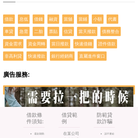
借款
息低
借錢
融資
當舖
當鋪
小額
代書
車貸
急需
二胎
票貼
信貸
當天撥款
債務整合
資金需求
資金周轉
當日撥款
快速借錢
證件借款
非高利貸
快速撥款
銀行經銷商
直屬進件窗口
廣告服務:
借款條
借貸範
防範貸
件須知:
例
款詐騙
在某公司
還款期限:
請不要給