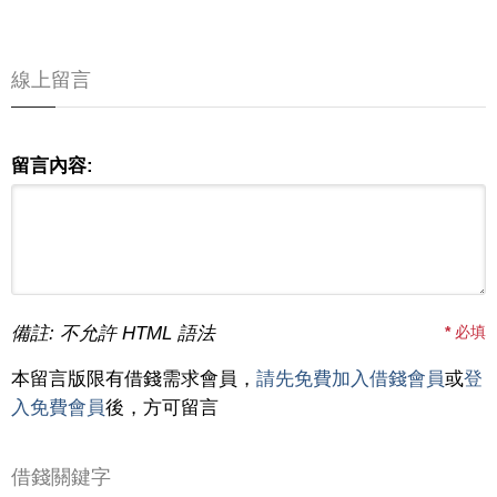
線上留言
留言內容:
備註: 不允許 HTML 語法
*
必填
本留言版限有借錢需求會員，
請先免費加入借錢會員
或
登
入免費會員
後，方可留言
借錢關鍵字