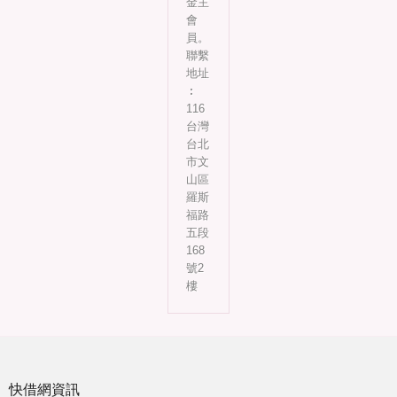
金主
會
員。
聯繫
地址
︰
116
台灣
台北
市文
山區
羅斯
福路
五段
168
號2
樓
快借網資訊