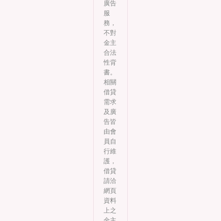
廣告
服
務，
不對
金主
合法
性背
書。
相關
借貸
需求
及廣
告皆
由會
員自
行維
護，
借貸
請洽
網頁
資料
上之
金主