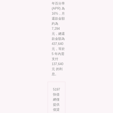
年百分率
(APR) 為
16%，月
還款金額
約為
7,294
元，總還
款金額為
437,640
元，等於
5 年內需
支付
137,640
元 的利
息。
5197
快借
網僅
提供
借貸