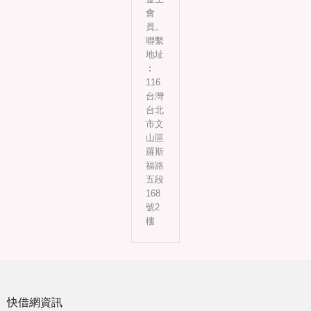
會
員。
聯繫
地址
︰
116
台灣
台北
市文
山區
羅斯
福路
五段
168
號2
樓
快借網資訊