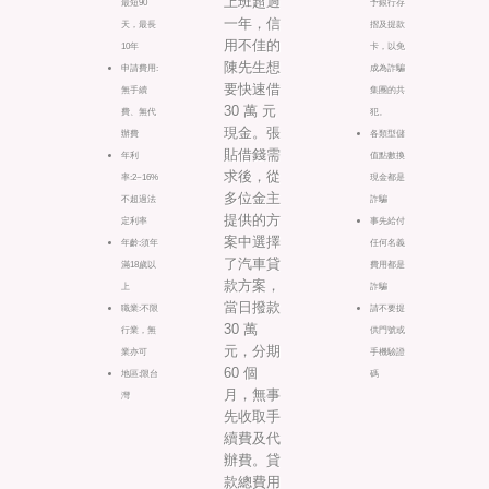
上班超過
最短90
予銀行存
一年，信
天，最長
摺及提款
用不佳的
10年
卡，以免
陳先生想
申請費用:
成為詐騙
要快速借
無手續
集團的共
30 萬 元
費、無代
犯。
現金。張
辦費
各類型儲
貼借錢需
年利
值點數換
求後，從
率:2~16%
現金都是
多位金主
不超過法
詐騙
提供的方
定利率
事先給付
案中選擇
年齡:須年
任何名義
了汽車貸
滿18歲以
費用都是
款方案，
上
詐騙
當日撥款
職業:不限
請不要提
30 萬
行業，無
供門號或
元，分期
業亦可
手機驗證
60 個
地區:限台
碼
月，無事
灣
先收取手
續費及代
辦費。貸
款總費用