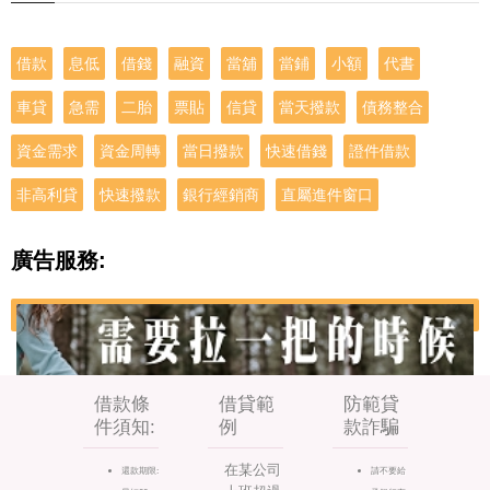
借款
息低
借錢
融資
當舖
當鋪
小額
代書
車貸
急需
二胎
票貼
信貸
當天撥款
債務整合
資金需求
資金周轉
當日撥款
快速借錢
證件借款
非高利貸
快速撥款
銀行經銷商
直屬進件窗口
廣告服務:
借款條
借貸範
防範貸
件須知:
例
款詐騙
在某公司
還款期限:
請不要給