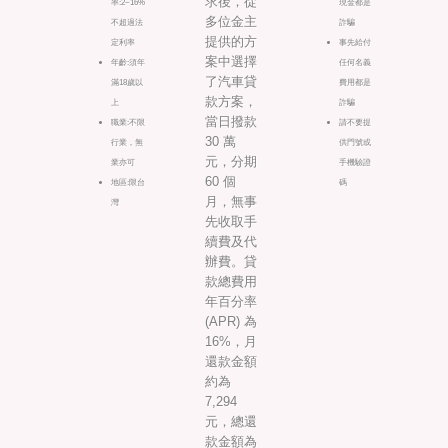
求後，從
率:2~16%
現金都是
多位金主
不超過法
詐騙
提供的方
定利率
事先給付
案中選擇
年齡:須年
任何名義
了汽車貸
滿18歲以
費用都是
款方案，
上
詐騙
當日撥款
職業:不限
請不要提
30 萬
行業，無
供門號或
元，分期
業亦可
手機驗證
60 個
地區:限台
碼
月，無事
灣
先收取手
續費及代
辦費。貸
款總費用
年百分率
(APR) 為
16%，月
還款金額
約為
7,294
元，總還
款金額為