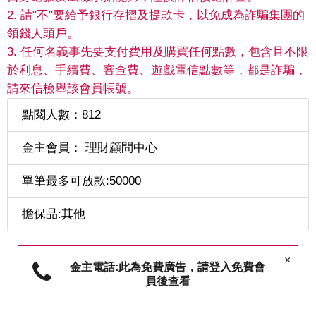
2. 請"不"要給予銀行存摺及提款卡，以免成為詐騙集團的
領錢人頭戶。
3. 任何名義事先要支付費用及購買任何點數，包含且不限
於利息、手續費、審查費、遊戲電信點數等，都是詐騙，
請來信檢舉該會員帳號。
點閱人數：812
金主會員： 理財顧問中心
單筆最多可放款:50000
擔保品:其他
×
金主電話:此為免費廣告，請登入免費會
員後查看