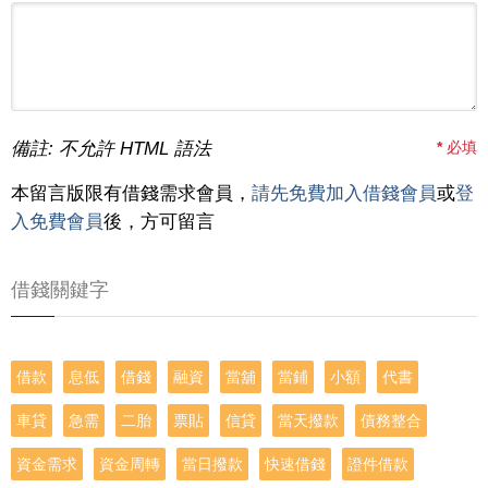
備註: 不允許 HTML 語法
*
必填
本留言版限有借錢需求會員，
請先免費加入借錢會員
或
登
入免費會員
後，方可留言
借錢關鍵字
借款
息低
借錢
融資
當舖
當鋪
小額
代書
車貸
急需
二胎
票貼
信貸
當天撥款
債務整合
資金需求
資金周轉
當日撥款
快速借錢
證件借款