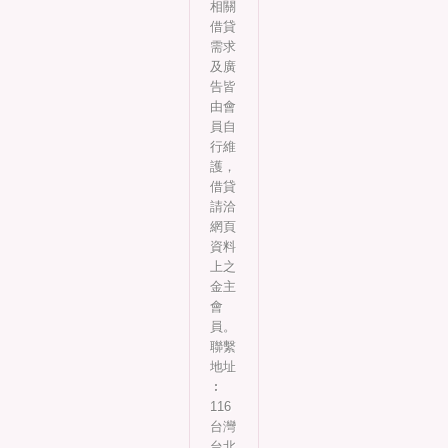
相關
借貸
需求
及廣
告皆
由會
員自
行維
護，
借貸
請洽
網頁
資料
上之
金主
會
員。
聯繫
地址
︰
116
台灣
台北