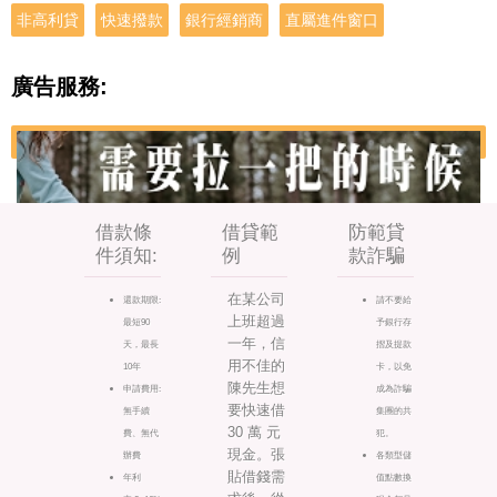
非高利貸
快速撥款
銀行經銷商
直屬進件窗口
廣告服務:
借款條
借貸範
防範貸
件須知:
例
款詐騙
在某公司
還款期限:
請不要給
上班超過
最短90
予銀行存
一年，信
天，最長
摺及提款
用不佳的
10年
卡，以免
陳先生想
申請費用:
成為詐騙
要快速借
無手續
集團的共
30 萬 元
費、無代
犯。
現金。張
辦費
各類型儲
貼借錢需
年利
值點數換