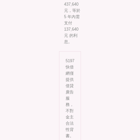
437,640
元，等於
5 年內需
支付
137,640
元 的利
息。
5197
快借
網僅
提供
借貸
廣告
服
務，
不對
金主
合法
性背
書。