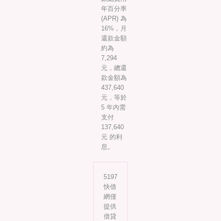
年百分率
(APR) 為
16%，月
還款金額
約為
7,294
元，總還
款金額為
437,640
元，等於
5 年內需
支付
137,640
元 的利
息。
5197
快借
網僅
提供
借貸