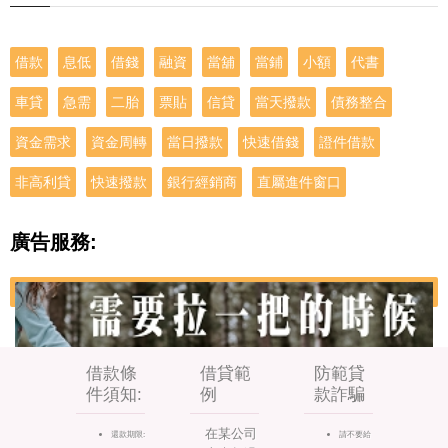
借款
息低
借錢
融資
當舖
當鋪
小額
代書
車貸
急需
二胎
票貼
信貸
當天撥款
債務整合
資金需求
資金周轉
當日撥款
快速借錢
證件借款
非高利貸
快速撥款
銀行經銷商
直屬進件窗口
廣告服務:
借款條
借貸範
防範貸
件須知:
例
款詐騙
在某公司
還款期限:
請不要給