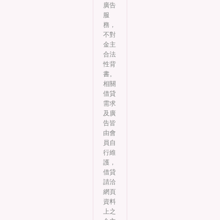
廣告
服
務，
不對
金主
合法
性背
書。
相關
借貸
需求
及廣
告皆
由會
員自
行維
護，
借貸
請洽
網頁
資料
上之