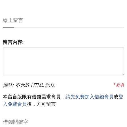
線上留言
留言內容:
備註: 不允許 HTML 語法
*
必填
本留言版限有借錢需求會員，
請先免費加入借錢會員
或
登
入免費會員
後，方可留言
借錢關鍵字