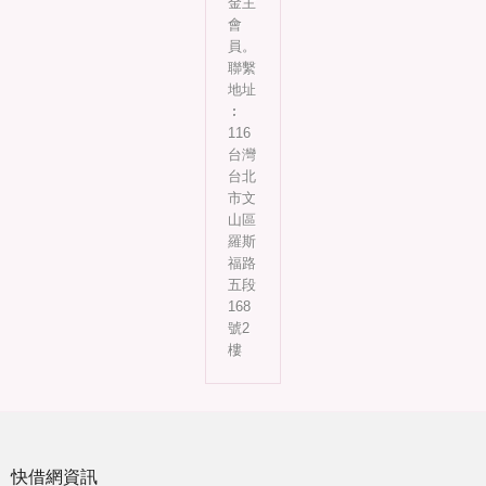
金主
會
員。
聯繫
地址
︰
116
台灣
台北
市文
山區
羅斯
福路
五段
168
號2
樓
快借網資訊