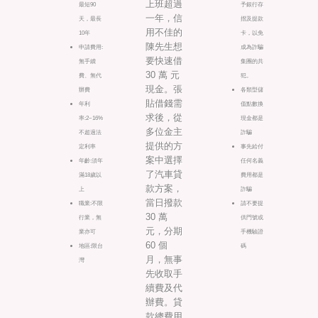
上班超過
最短90
予銀行存
一年，信
天，最長
摺及提款
用不佳的
10年
卡，以免
陳先生想
申請費用:
成為詐騙
要快速借
無手續
集團的共
30 萬 元
費、無代
犯。
現金。張
辦費
各類型儲
貼借錢需
年利
值點數換
求後，從
率:2~16%
現金都是
多位金主
不超過法
詐騙
提供的方
定利率
事先給付
案中選擇
年齡:須年
任何名義
了汽車貸
滿18歲以
費用都是
款方案，
上
詐騙
當日撥款
職業:不限
請不要提
30 萬
行業，無
供門號或
元，分期
業亦可
手機驗證
60 個
地區:限台
碼
月，無事
灣
先收取手
續費及代
辦費。貸
款總費用