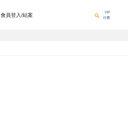
VIP
會員登入/結案
付費