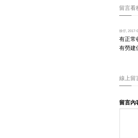
留言看
徐仔
,
2017-0
有正常
有勞建
線上留
留言內