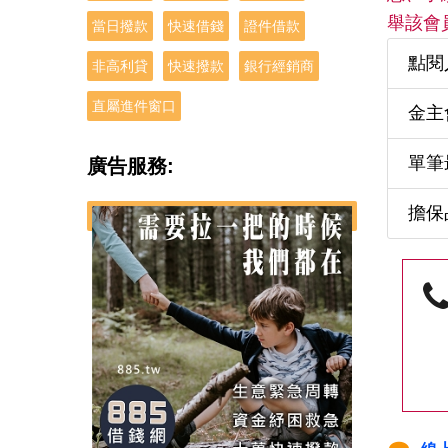
舉該會
當日撥款
快速借錢
證件借款
點閱
非高利貸
快速撥款
銀行經銷商
直屬進件窗口
金主
單筆
廣告服務:
擔保