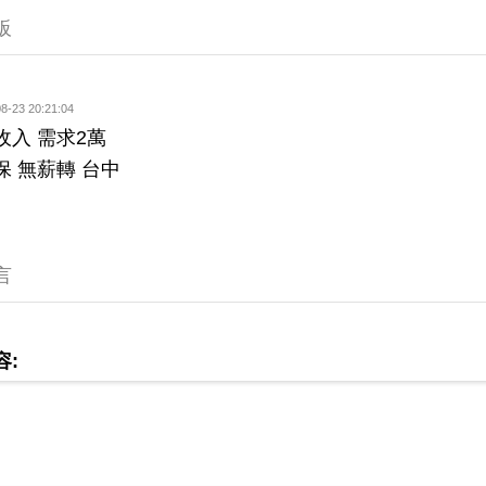
板
8-23 20:21:04
收入 需求2萬
保 無薪轉 台中
言
容: