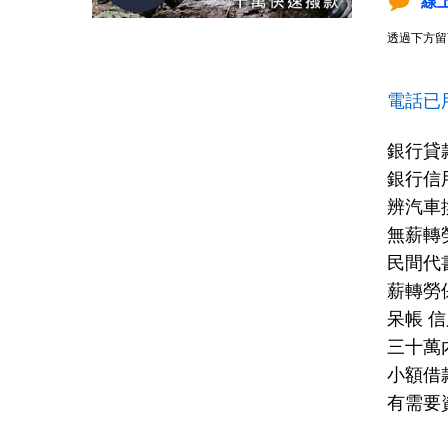
線
透過下方留
電話已
銀行貸
銀行信用
辨汽車換
無薪轉
民間代
薪轉勞
呆帳 
三十萬
小額借款
有需要資