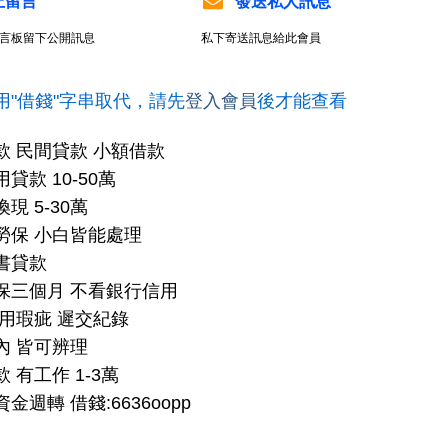
上留言
發送私人訊息
言板留下公開訊息
私下寄送訊息給此會員
用"借錢"字串取代，請先
登入會員
後才能查看
款 民間貸款 小額借款
貸款 10-50萬
現 5-30萬
勞保 小白皆能處理
書貸款
保三個月 不看銀行信用
信用瑕疵 遲交紀錄
內 皆可辨理
 有工作 1-3萬
金週轉 借錢:6636oopp