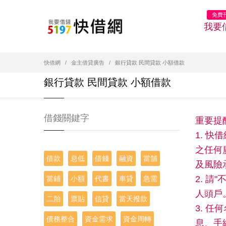
免費
我要
快借網
金主借貸廣告
銀行貸款 民間貸款 小額借款
銀行貸款 民間貸款 小額借款
借錢關鍵字
重要提
1. 
之任何
借款
息低
借錢
融資
當舖
及風險
2. 
當鋪
小額
代書
車貸
急需
人頭戶
二胎
票貼
信貸
當天撥款
3. 
債務整合
資金需求
資金周轉
息、手