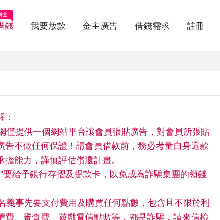
刊登
借錢
我要放款
金主廣告
借錢需求
註冊
醒：
快借網僅提供一個網站平台讓會員張貼廣告，對會員所張貼
廣告不做任何保證！請會員借款前，務必考量自身還款
承擔能力，謹慎評估償還計畫。
請"不"要給予銀行存摺及提款卡，以免成為詐騙集團的領錢
。
任何名義事先要支付費用及購買任何點數，包含且不限於利
續費、審查費、遊戲電信點數等，都是詐騙，請來信檢