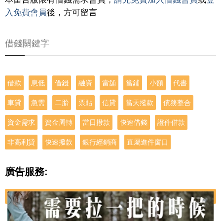
入免費會員
後，方可留言
借錢關鍵字
借款
息低
借錢
融資
當舖
當鋪
小額
代書
車貸
急需
二胎
票貼
信貸
當天撥款
債務整合
資金需求
資金周轉
當日撥款
快速借錢
證件借款
非高利貸
快速撥款
銀行經銷商
直屬進件窗口
廣告服務: