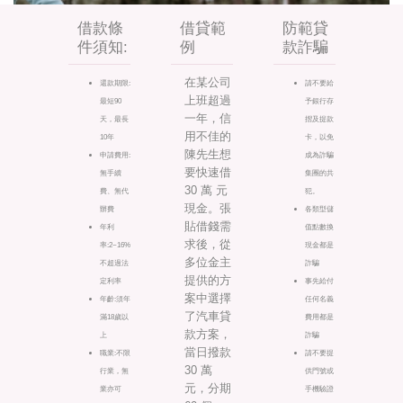
借款條
借貸範
防範貸
件須知:
例
款詐騙
在某公司
還款期限:
請不要給
上班超過
最短90
予銀行存
一年，信
天，最長
摺及提款
用不佳的
10年
卡，以免
陳先生想
申請費用:
成為詐騙
要快速借
無手續
集團的共
30 萬 元
費、無代
犯。
現金。張
辦費
各類型儲
貼借錢需
年利
值點數換
求後，從
率:2~16%
現金都是
多位金主
不超過法
詐騙
提供的方
定利率
事先給付
案中選擇
年齡:須年
任何名義
了汽車貸
滿18歲以
費用都是
款方案，
上
詐騙
當日撥款
職業:不限
請不要提
30 萬
行業，無
供門號或
元，分期
業亦可
手機驗證