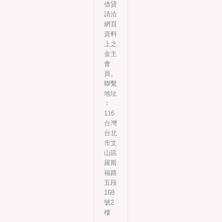
借貸
請洽
網頁
資料
上之
金主
會
員。
聯繫
地址
︰
116
台灣
台北
市文
山區
羅斯
福路
五段
168
號2
樓