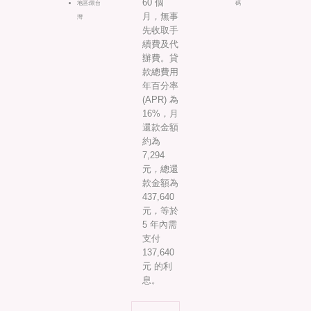
60 個
地區:限台
碼
月，無事
灣
先收取手
續費及代
辦費。貸
款總費用
年百分率
(APR) 為
16%，月
還款金額
約為
7,294
元，總還
款金額為
437,640
元，等於
5 年內需
支付
137,640
元 的利
息。