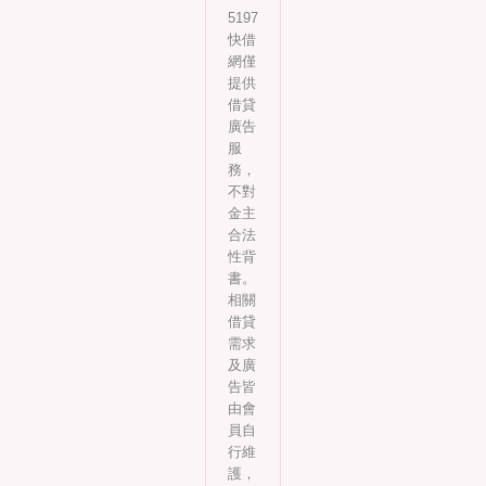
5197
快借
網僅
提供
借貸
廣告
服
務，
不對
金主
合法
性背
書。
相關
借貸
需求
及廣
告皆
由會
員自
行維
護，