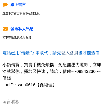
線上留言
透過下方留言板留下公開訊息
發送私人訊息
私下寄送訊息給此會員
電話已用"借錢"字串取代，請先
登入會員
後才能查看
小額借貸，買賣手機免煩惱，免息無壓力還款，立即
洽就幫你，播款又快速，請冾：借錢~~09843230~~
借錢
IineID：won0616【孫經理】
留言看板