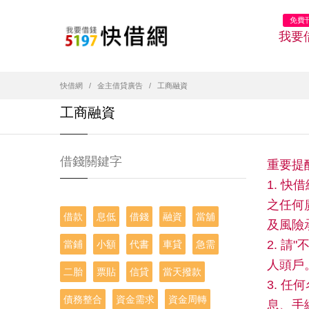
免費
我要
快借網
金主借貸廣告
工商融資
工商融資
借錢關鍵字
重要提
1. 
之任何
借款
息低
借錢
融資
當舖
及風險
2. 
當鋪
小額
代書
車貸
急需
人頭戶
二胎
票貼
信貸
當天撥款
3. 
債務整合
資金需求
資金周轉
息、手