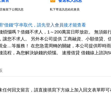
上留言
發送私人訊息
言板留下公開訊息
私下寄送訊息給此會員
用"借錢"字串取代，請先
登入會員
後才能查看
錢煩惱嗎？借錢不求人，1～200萬當日即放款。 無須
，讓您不求人。 另外本公司提供 工商融資、小額借貸、
現金…等服務！ 在您急需周轉的關鍵，本公司提供即時
流程，為您解決缺錢的煩惱。 速撥借貸 借錢線上諮詢5858
板
未任何回文留言，請直接填寫下方線上加入回文表單即可