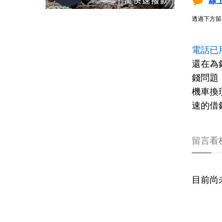
線
透過下方留
電話已
還在為
錢問題
機車換
速的借錢
留言看
目前尚