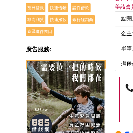
舉該會
當日撥款
快速借錢
證件借款
點閱
非高利貸
快速撥款
銀行經銷商
直屬進件窗口
金主
單筆
廣告服務:
擔保