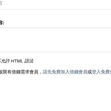
言
容:
不允許 HTML 語法
版限有借錢需求會員，
請先免費加入借錢會員
或
登入免費