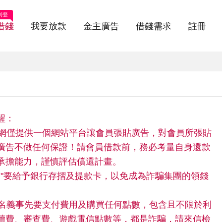
刊登
借錢
我要放款
金主廣告
借錢需求
註冊
醒：
快借網僅提供一個網站平台讓會員張貼廣告，對會員所張貼
廣告不做任何保證！請會員借款前，務必考量自身還款
承擔能力，謹慎評估償還計畫。
請"不"要給予銀行存摺及提款卡，以免成為詐騙集團的領錢
。
任何名義事先要支付費用及購買任何點數，包含且不限於利
續費、審查費、遊戲電信點數等，都是詐騙，請來信檢