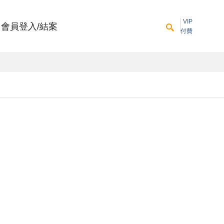
VIP
會員登入/結案
付費