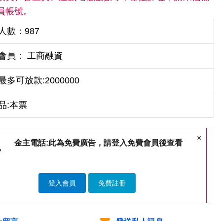
員帳號。
人數：987
會員： 工商融資
最多可放款:2000000
品:本票
×
金主電話:此為免費廣告，請登入免費會員後查看
登入會員
免費註冊