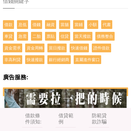
借錢關鍵字
借款
息低
借錢
融資
當舖
當鋪
小額
代書
車貸
急需
二胎
票貼
信貸
當天撥款
債務整合
資金需求
資金周轉
當日撥款
快速借錢
證件借款
非高利貸
快速撥款
銀行經銷商
直屬進件窗口
廣告服務:
借款條
借貸範
防範貸
件須知:
例
款詐騙