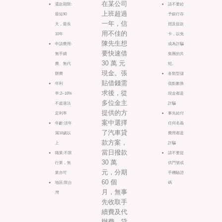
在某公司
還款期限:
請不要給
上班超過
最短90
予銀行存
一年，信
天，最長
摺及提款
用不佳的
10年
卡，以免
陳先生想
申請費用:
成為詐騙
要快速借
無手續
集團的共
30 萬 元
費、無代
犯。
現金。張
辦費
各類型儲
貼借錢需
年利
值點數換
求後，從
率:2~16%
現金都是
多位金主
不超過法
詐騙
提供的方
定利率
事先給付
案中選擇
年齡:須年
任何名義
了汽車貸
滿18歲以
費用都是
款方案，
上
詐騙
當日撥款
職業:不限
請不要提
30 萬
行業，無
供門號或
元，分期
業亦可
手機驗證
60 個
地區:限台
碼
月，無事
灣
先收取手
續費及代
辦費。貸