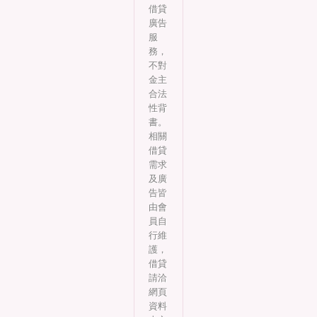
借貸
廣告
服
務，
不對
金主
合法
性背
書。
相關
借貸
需求
及廣
告皆
由會
員自
行維
護，
借貸
請洽
網頁
資料