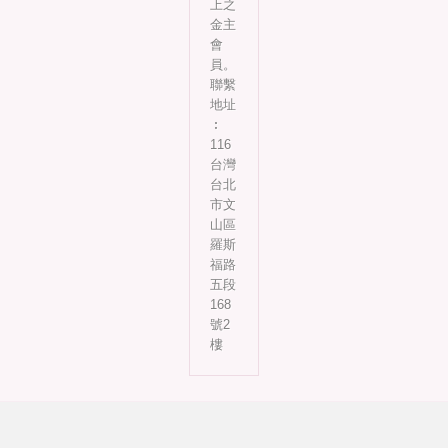
上之
金主
會
員。
聯繫
地址
︰
116
台灣
台北
市文
山區
羅斯
福路
五段
168
號2
樓