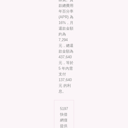
款總費用
年百分率
(APR) 為
16%，月
還款金額
約為
7,294
元，總還
款金額為
437,640
元，等於
5 年內需
支付
137,640
元 的利
息。
5197
快借
網僅
提供