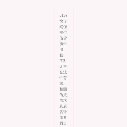
5197
快借
網僅
提供
借貸
廣告
服
務，
不對
金主
合法
性背
書。
相關
借貸
需求
及廣
告皆
由會
員自