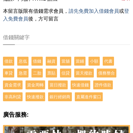
本留言版限有借錢需求會員，
請先免費加入借錢會員
或
登
入免費會員
後，方可留言
借錢關鍵字
借款
息低
借錢
融資
當舖
當鋪
小額
代書
車貸
急需
二胎
票貼
信貸
當天撥款
債務整合
資金需求
資金周轉
當日撥款
快速借錢
證件借款
非高利貸
快速撥款
銀行經銷商
直屬進件窗口
廣告服務: