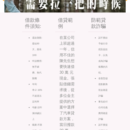
借款條
借貸範
防範貸
件須知:
例
款詐騙
在某公司
還款期限:
請不要給
上班超過
最短90
予銀行存
一年，信
天，最長
摺及提款
用不佳的
10年
卡，以免
陳先生想
申請費用:
成為詐騙
要快速借
無手續
集團的共
30 萬 元
費、無代
犯。
現金。張
辦費
各類型儲
貼借錢需
年利
值點數換
求後，從
率:2~16%
現金都是
多位金主
不超過法
詐騙
提供的方
定利率
事先給付
案中選擇
年齡:須年
任何名義
了汽車貸
滿18歲以
費用都是
款方案，
上
詐騙
當日撥款
職業:不限
請不要提