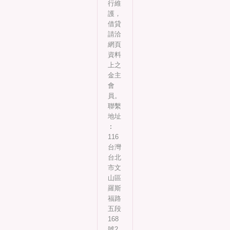
行維
護，
借貸
請洽
網頁
資料
上之
金主
會
員。
聯繫
地址
︰
116
台灣
台北
市文
山區
羅斯
福路
五段
168
號2