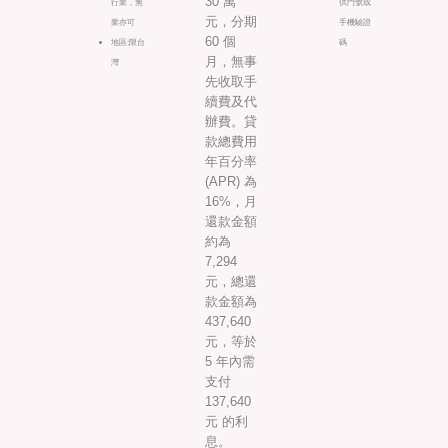
30 萬
行業，無
供門號或
元，分期
業亦可
手機驗證
60 個
地區:限台
碼
月，無事
灣
先收取手
續費及代
辦費。貸
款總費用
年百分率
(APR) 為
16%，月
還款金額
約為
7,294
元，總還
款金額為
437,640
元，等於
5 年內需
支付
137,640
元 的利
息。