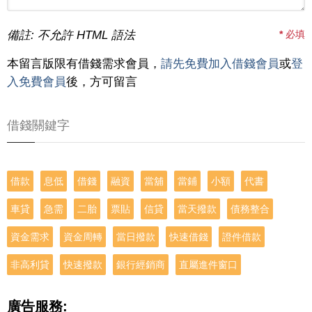
備註: 不允許 HTML 語法
*
必填
本留言版限有借錢需求會員，
請先免費加入借錢會員
或
登
入免費會員
後，方可留言
借錢關鍵字
借款
息低
借錢
融資
當舖
當鋪
小額
代書
車貸
急需
二胎
票貼
信貸
當天撥款
債務整合
資金需求
資金周轉
當日撥款
快速借錢
證件借款
非高利貸
快速撥款
銀行經銷商
直屬進件窗口
廣告服務: