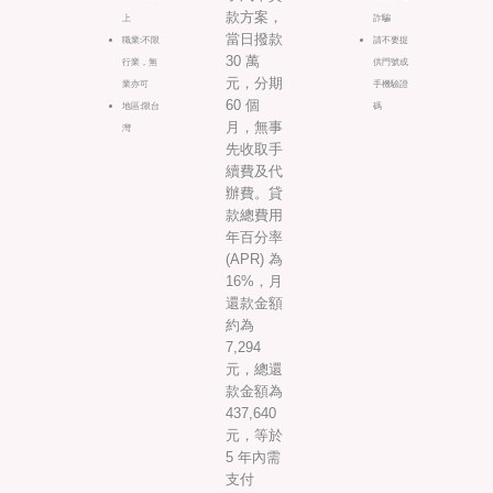
款方案，
上
詐騙
當日撥款
職業:不限
請不要提
30 萬
行業，無
供門號或
元，分期
業亦可
手機驗證
60 個
地區:限台
碼
月，無事
灣
先收取手
續費及代
辦費。貸
款總費用
年百分率
(APR) 為
16%，月
還款金額
約為
7,294
元，總還
款金額為
437,640
元，等於
5 年內需
支付