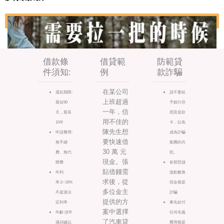
借款條
借貸範
防範貸
件須知:
例
款詐騙
在某公司
還款期限:
請不要給
上班超過
最短90
予銀行存
一年，信
天，最長
摺及提款
用不佳的
10年
卡，以免
陳先生想
申請費用:
成為詐騙
要快速借
無手續
集團的共
30 萬 元
費、無代
犯。
現金。張
辦費
各類型儲
貼借錢需
年利
值點數換
求後，從
率:2~16%
現金都是
多位金主
不超過法
詐騙
提供的方
定利率
事先給付
案中選擇
年齡:須年
任何名義
了汽車貸
滿18歲以
費用都是