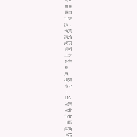
告皆
由會
員自
行維
護，
借貸
請洽
網頁
資料
上之
金主
會
員。
聯繫
地址
︰
116
台灣
台北
市文
山區
羅斯
福路