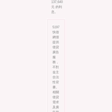
137,640
元 的利
息。
5197
快借
網僅
提供
借貸
廣告
服
務，
不對
金主
合法
性背
書。
相關
借貸
需求
及廣