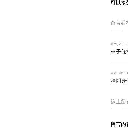
可以接
留言看
蕭Mr
,
2017-0
車子低
阿奇
,
2016-1
請問身
線上留
留言內