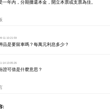
受一年內，分期攤還本金，開立本票或支票為佳。
板
9-11 10:21:59
押品是要留車嗎？每萬元利息多少？
1-14 13:05:26
份證可借是什麼意思？
言
容: