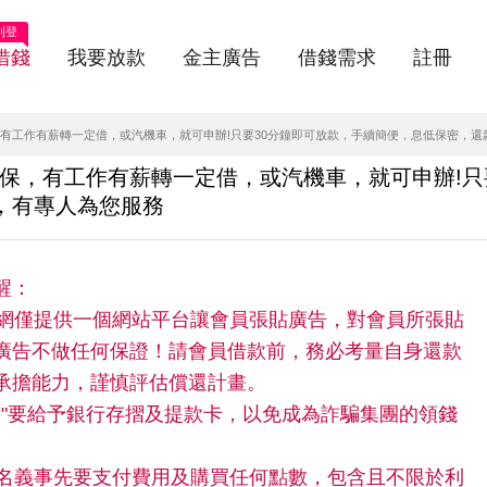
刊登
借錢
我要放款
金主廣告
借錢需求
註冊
，有工作有薪轉一定借，或汽機車，就可申辦!只要30分鐘即可放款，手續簡便，息低保密，還
免保，有工作有薪轉一定借，或汽機車，就可申辦!
，有專人為您服務
醒：
快借網僅提供一個網站平台讓會員張貼廣告，對會員所張貼
廣告不做任何保證！請會員借款前，務必考量自身還款
承擔能力，謹慎評估償還計畫。
請"不"要給予銀行存摺及提款卡，以免成為詐騙集團的領錢
。
任何名義事先要支付費用及購買任何點數，包含且不限於利