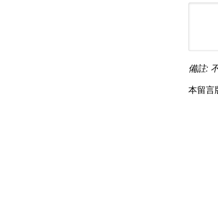
備註: 
本留言