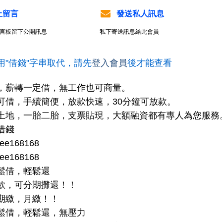
上留言
發送私人訊息
言板留下公開訊息
私下寄送訊息給此會員
用"借錢"字串取代，請先
登入會員
後才能查看
，薪轉一定借，無工作也可商量。
可借，手續簡便，放款快速，30分鐘可放款。
土地，一胎二胎，支票貼現，大額融資都有專人為您服務
借錢
e168168
e168168
鬆借，輕鬆還
款，可分期攤還！！
期繳，月繳！！
鬆借，輕鬆還，無壓力