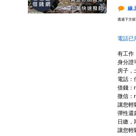
線
透過下方留
電話已
有工作
身分證
房子，
電話：
借錢：re
微信：re
讓您輕
彈性還
日繳，
讓您輕