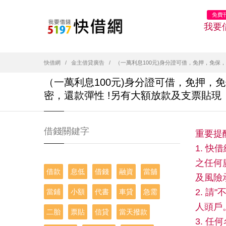
免費
我要
快借網
金主借貸廣告
（一萬利息100元)身分證可借，免押，免保
（一萬利息100元)身分證可借，免押，
密，還款彈性 !另有大額放款及支票貼現
借錢關鍵字
重要提
1. 
之任何
借款
息低
借錢
融資
當舖
及風險
2. 
當鋪
小額
代書
車貸
急需
人頭戶
二胎
票貼
信貸
當天撥款
3. 