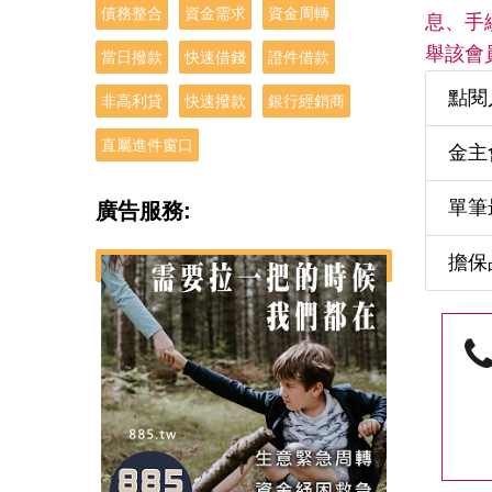
債務整合
資金需求
資金周轉
息、手
舉該會
當日撥款
快速借錢
證件借款
點閱
非高利貸
快速撥款
銀行經銷商
直屬進件窗口
金主
單筆
廣告服務:
擔保