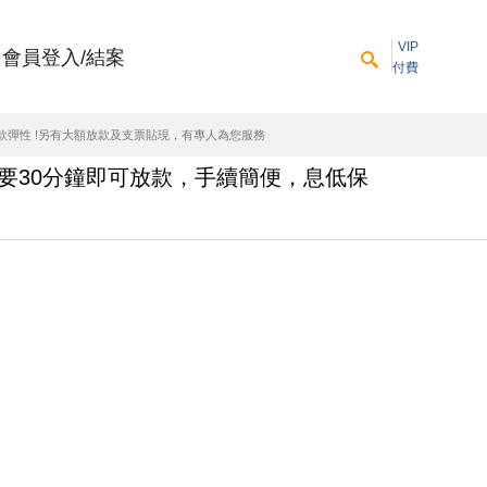
VIP
會員登入/結案
付費
款彈性 !另有大額放款及支票貼現，有專人為您服務
只要30分鐘即可放款，手續簡便，息低保