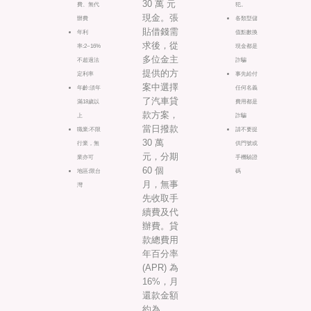
30 萬 元
費、無代
犯。
現金。張
辦費
各類型儲
貼借錢需
年利
值點數換
求後，從
率:2~16%
現金都是
多位金主
不超過法
詐騙
提供的方
定利率
事先給付
案中選擇
年齡:須年
任何名義
了汽車貸
滿18歲以
費用都是
款方案，
上
詐騙
當日撥款
職業:不限
請不要提
30 萬
行業，無
供門號或
元，分期
業亦可
手機驗證
60 個
地區:限台
碼
月，無事
灣
先收取手
續費及代
辦費。貸
款總費用
年百分率
(APR) 為
16%，月
還款金額
約為