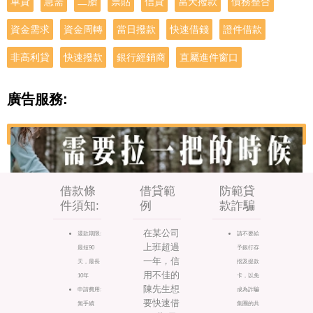
車貸
急需
二胎
票貼
信貸
當天撥款
債務整合
資金需求
資金周轉
當日撥款
快速借錢
證件借款
非高利貸
快速撥款
銀行經銷商
直屬進件窗口
廣告服務:
借款條
借貸範
防範貸
件須知:
例
款詐騙
在某公司
還款期限:
請不要給
上班超過
最短90
予銀行存
一年，信
天，最長
摺及提款
用不佳的
10年
卡，以免
陳先生想
申請費用:
成為詐騙
要快速借
無手續
集團的共