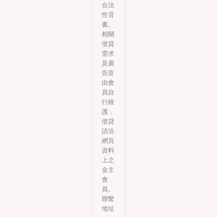
合法
性背
書。
相關
借貸
需求
及廣
告皆
由會
員自
行維
護，
借貸
請洽
網頁
資料
上之
金主
會
員。
聯繫
地址