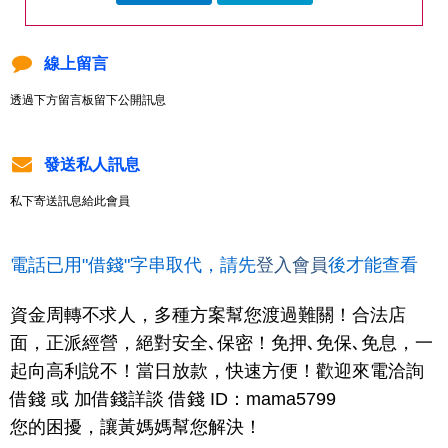
線上留言
透過下方留言板留下公開訊息
發送私人訊息
私下寄送訊息給此會員
電話已用"借錢"字串取代，請先
登入會員
後才能查看
資金周轉不求人，多種方案幫您渡過難關！合法店
面，正派經營，絕對安全､保密！免押､免保､免息，一
起向高利說不！當日放款，快速方便！歡迎來電洽詢
借錢 或 加借錢詳談 借錢 ID：mama5799
您的困擾，讓黃媽媽幫您解決！