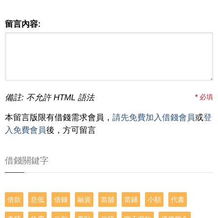
留言內容:
備註: 不允許 HTML 語法
*
必填
本留言版限有借錢需求會員，
請先免費加入借錢會員
或
登
入免費會員
後，方可留言
借錢關鍵字
借款
息低
借錢
融資
當舖
當鋪
小額
代書