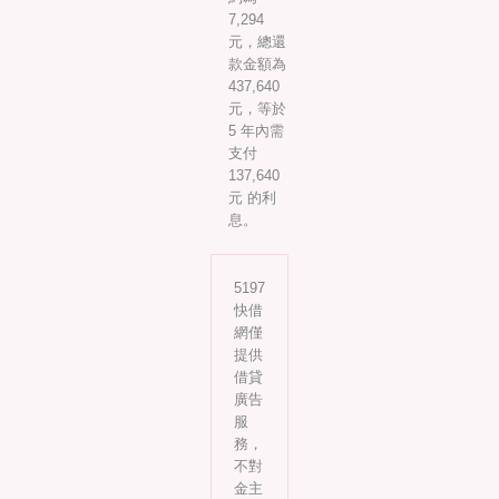
7,294
元，總還
款金額為
437,640
元，等於
5 年內需
支付
137,640
元 的利
息。
5197
快借
網僅
提供
借貸
廣告
服
務，
不對
金主