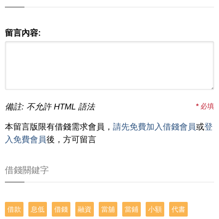
留言內容:
備註: 不允許 HTML 語法
*
必填
本留言版限有借錢需求會員，
請先免費加入借錢會員
或
登
入免費會員
後，方可留言
借錢關鍵字
借款
息低
借錢
融資
當舖
當鋪
小額
代書