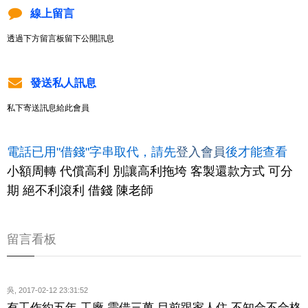
線上留言
透過下方留言板留下公開訊息
發送私人訊息
私下寄送訊息給此會員
電話已用"借錢"字串取代，請先
登入會員
後才能查看
小額周轉 代償高利 別讓高利拖垮 客製還款方式 可分
期 絕不利滾利 借錢 陳老師
留言看板
吳
,
2017-02-12 23:31:52
有工作約五年 工廠 需借三萬 目前跟家人住 不知合不合格