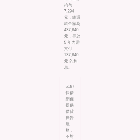
約為
7,294
元，總還
款金額為
437,640
元，等於
5 年內需
支付
137,640
元 的利
息。
5197
快借
網僅
提供
借貸
廣告
服
務，
不對