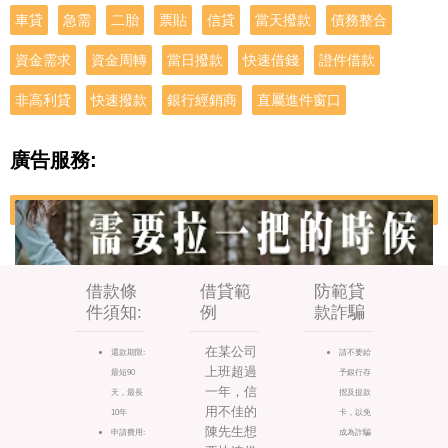
車貸
急需
二胎
票貼
信貸
當天撥款
債務整合
資金需求
資金周轉
當日撥款
快速借錢
證件借款
非高利貸
快速撥款
銀行經銷商
直屬進件窗口
廣告服務:
借款條
借貸範
防範貸
件須知:
例
款詐騙
在某公司
還款期限:
請不要給
上班超過
最短90
予銀行存
一年，信
天，最長
摺及提款
用不佳的
10年
卡，以免
陳先生想
申請費用:
成為詐騙