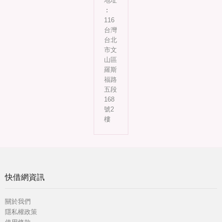
地址
︰
116
台灣
台北
市文
山區
羅斯
福路
五段
168
號2
樓
快借網資訊
關於我們
隱私權政策