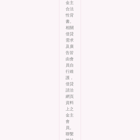
金主
合法
性背
書。
相關
借貸
需求
及廣
告皆
由會
員自
行維
護，
借貸
請洽
網頁
資料
上之
金主
會
員。
聯繫