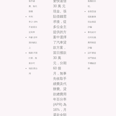
要快速借
無手續
集團的共
30 萬 元
費、無代
犯。
現金。張
辦費
各類型儲
貼借錢需
年利
值點數換
求後，從
率:2~16%
現金都是
多位金主
不超過法
詐騙
提供的方
定利率
事先給付
案中選擇
年齡:須年
任何名義
了汽車貸
滿18歲以
費用都是
款方案，
上
詐騙
當日撥款
職業:不限
請不要提
30 萬
行業，無
供門號或
元，分期
業亦可
手機驗證
60 個
地區:限台
碼
月，無事
灣
先收取手
續費及代
辦費。貸
款總費用
年百分率
(APR) 為
16%，月
還款金額