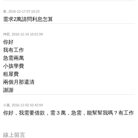
東
,
2016-12-17 07:10:23
需求2萬請問利息怎算
坤哲
,
2016-12-16 10:01:09
你好
我有工作
急需兩萬
小孩學費
租屋費
兩個月那還清
謝謝
小蕙
,
2016-12-02 02:42:04
你好，我需要借款，需３萬，急需，能幫幫我嗎？有工作
線上留言