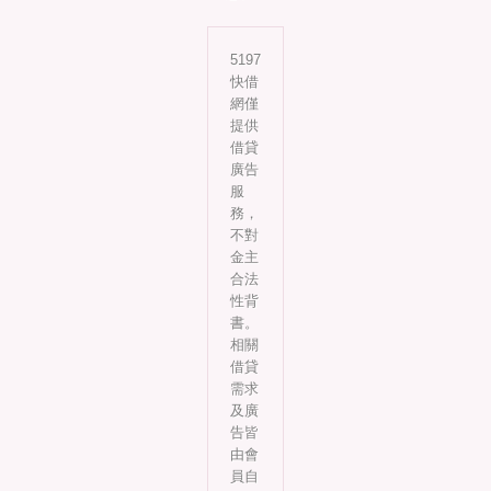
5197
快借
網僅
提供
借貸
廣告
服
務，
不對
金主
合法
性背
書。
相關
借貸
需求
及廣
告皆
由會
員自