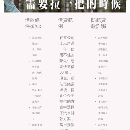
借款條
借貸範
防範貸
件須知:
例
款詐騙
在某公司
還款期限:
請不要給
上班超過
最短90
予銀行存
一年，信
天，最長
摺及提款
用不佳的
10年
卡，以免
陳先生想
申請費用:
成為詐騙
要快速借
無手續
集團的共
30 萬 元
費、無代
犯。
現金。張
辦費
各類型儲
貼借錢需
年利
值點數換
求後，從
率:2~16%
現金都是
多位金主
不超過法
詐騙
提供的方
定利率
事先給付
案中選擇
年齡:須年
任何名義
了汽車貸
滿18歲以
費用都是
款方案，
上
詐騙
當日撥款
職業:不限
請不要提