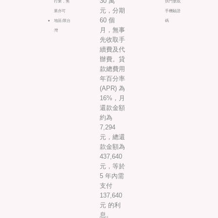
30 萬
行業，無
供門號或
元，分期
業亦可
手機驗證
60 個
地區:限台
碼
月，無事
灣
先收取手
續費及代
辦費。貸
款總費用
年百分率
(APR) 為
16%，月
還款金額
約為
7,294
元，總還
款金額為
437,640
元，等於
5 年內需
支付
137,640
元 的利
息。