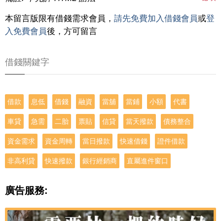
本留言版限有借錢需求會員，
請先免費加入借錢會員
或
登
入免費會員
後，方可留言
借錢關鍵字
借款
息低
借錢
融資
當舖
當鋪
小額
代書
車貸
急需
二胎
票貼
信貸
當天撥款
債務整合
資金需求
資金周轉
當日撥款
快速借錢
證件借款
非高利貸
快速撥款
銀行經銷商
直屬進件窗口
廣告服務: