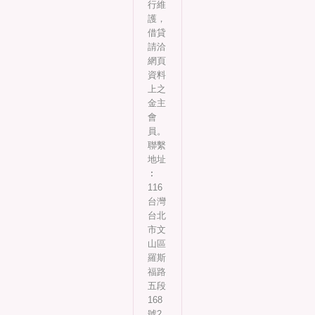
行維
護，
借貸
請洽
網頁
資料
上之
金主
會
員。
聯繫
地址
︰
116
台灣
台北
市文
山區
羅斯
福路
五段
168
號2