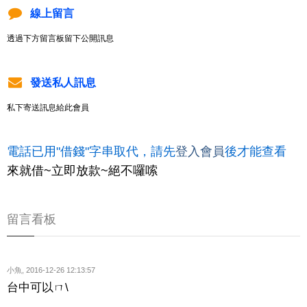
線上留言
透過下方留言板留下公開訊息
發送私人訊息
私下寄送訊息給此會員
電話已用"借錢"字串取代，請先
登入會員
後才能查看
來就借~立即放款~絕不囉嗦
留言看板
小魚
,
2016-12-26 12:13:57
台中可以ㄇ\