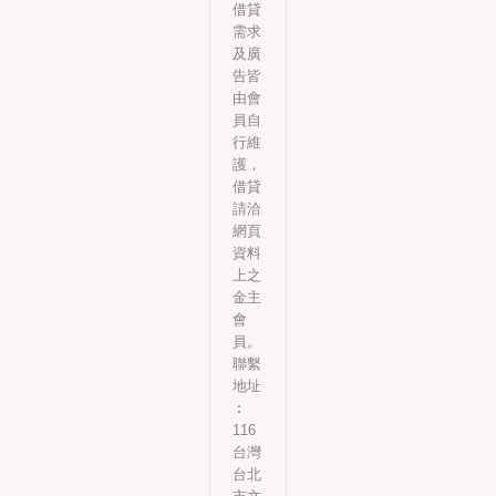
借貸
需求
及廣
告皆
由會
員自
行維
護，
借貸
請洽
網頁
資料
上之
金主
會
員。
聯繫
地址
︰
116
台灣
台北