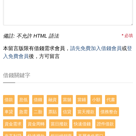
備註: 不允許 HTML 語法
*
必填
本留言版限有借錢需求會員，
請先免費加入借錢會員
或
登
入免費會員
後，方可留言
借錢關鍵字
借款
息低
借錢
融資
當舖
當鋪
小額
代書
車貸
急需
二胎
票貼
信貸
當天撥款
債務整合
資金需求
資金周轉
當日撥款
快速借錢
證件借款