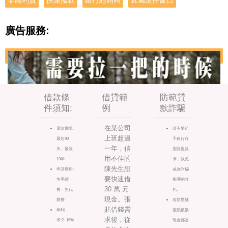
非高利貸
快速撥款
銀行經銷商
直屬進件窗口
廣告服務:
借款條
借貸範
防範貸
件須知:
例
款詐騙
在某公司
還款期限:
請不要給
上班超過
最短90
予銀行存
一年，信
天，最長
摺及提款
用不佳的
10年
卡，以免
陳先生想
申請費用:
成為詐騙
要快速借
無手續
集團的共
30 萬 元
費、無代
犯。
現金。張
辦費
各類型儲
貼借錢需
年利
值點數換
求後，從
率:2~16%
現金都是