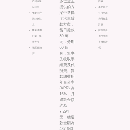
多位金主
不超過法
詐騙
提供的方
定利率
事先給付
案中選擇
年齡:須年
任何名義
了汽車貸
滿18歲以
費用都是
款方案，
上
詐騙
當日撥款
職業:不限
請不要提
30 萬
行業，無
供門號或
元，分期
業亦可
手機驗證
60 個
地區:限台
碼
月，無事
灣
先收取手
續費及代
辦費。貸
款總費用
年百分率
(APR) 為
16%，月
還款金額
約為
7,294
元，總還
款金額為
437,640