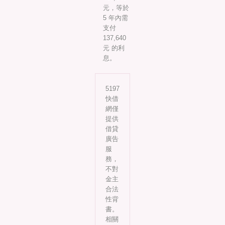
元，等於
5 年內需
支付
137,640
元 的利
息。
5197
快借
網僅
提供
借貸
廣告
服
務，
不對
金主
合法
性背
書。
相關