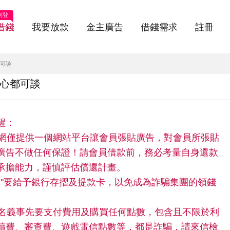
刊登
借錢
我要放款
金主廣告
借錢需求
註冊
可談
心都可談
醒：
快借網僅提供一個網站平台讓會員張貼廣告，對會員所張貼
廣告不做任何保證！請會員借款前，務必考量自身還款
承擔能力，謹慎評估償還計畫。
請"不"要給予銀行存摺及提款卡，以免成為詐騙集團的領錢
。
任何名義事先要支付費用及購買任何點數，包含且不限於利
續費、審查費、遊戲電信點數等，都是詐騙，請來信檢