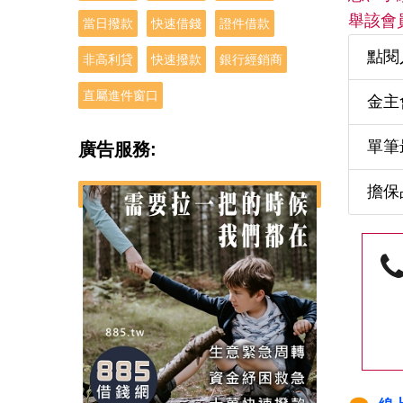
舉該會
當日撥款
快速借錢
證件借款
點閱
非高利貸
快速撥款
銀行經銷商
直屬進件窗口
金主
單筆
廣告服務:
擔保