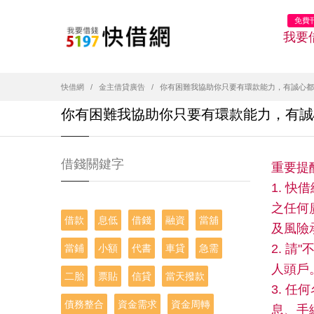
免費
我要
快借網
金主借貸廣告
你有困難我協助你只要有環款能力，有誠心都
你有困難我協助你只要有環款能力，有誠
借錢關鍵字
重要提
1. 
之任何
借款
息低
借錢
融資
當舖
及風險
2. 
當鋪
小額
代書
車貸
急需
人頭戶
二胎
票貼
信貸
當天撥款
3. 
債務整合
資金需求
資金周轉
息、手