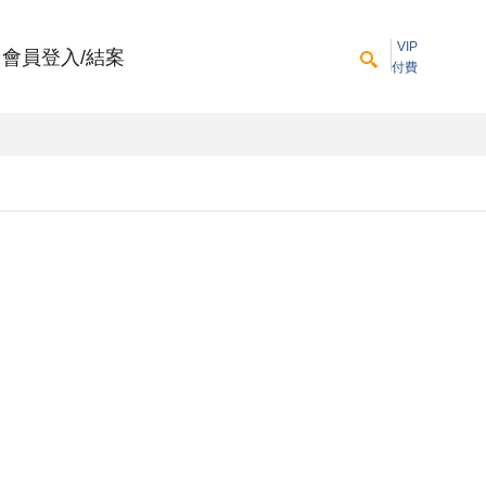
VIP
會員登入/結案
付費