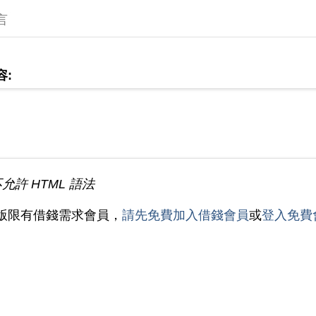
言
容:
不允許 HTML 語法
版限有借錢需求會員，
請先免費加入借錢會員
或
登入免費