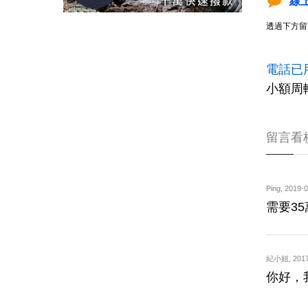
線
透過下方留
電話已
小額周
留言看
Ping
,
2019-0
需要3
紀小姐
,
2017
你好，