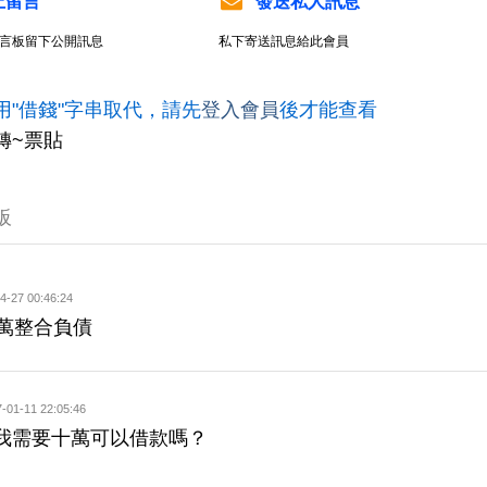
上留言
發送私人訊息
言板留下公開訊息
私下寄送訊息給此會員
用"借錢"字串取代，請先
登入會員
後才能查看
轉~票貼
板
4-27 00:46:24
5萬整合負債
-01-11 22:05:46
我需要十萬可以借款嗎？