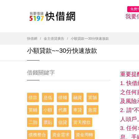
免費
我要
快借網
金主借貸廣告
小額貸款~~30分快速放款
小額貸款~~30分快速放款
借錢關鍵字
重要提
1. 
之任何
借款
息低
借錢
融資
當舖
及風險
2. 
當鋪
小額
代書
車貸
急需
人頭戶
二胎
票貼
信貸
當天撥款
3. 
債務整合
資金需求
資金周轉
息、手