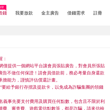
刊登
借錢
我要放款
金主廣告
借錢需求
註冊
醒：
快借網僅提供一個網站平台讓會員張貼廣告，對會員所張貼
廣告不做任何保證！請會員借款前，務必考量自身還款
承擔能力，謹慎評估償還計畫。
請"不"要給予銀行存摺及提款卡，以免成為詐騙集團的領錢
。
任何名義事先要支付費用及購買任何點數，包含且不限於利
續費、審查費、遊戲電信點數等，都是詐騙，請來信檢