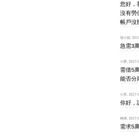
您好，
沒有勞
帳戶沒
張小姐
,
2017
急需3
小胖
,
2017-0
需借5
能否分
小宋
,
2017-0
你好，
咪咪
,
2017-0
需求5