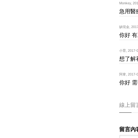
Monkey
,
201
急用醫
缺現金
,
2017
你好 有
小育
,
2017-0
想了解
阿韋
,
2017-0
你好 需
線上留
留言內