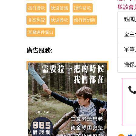
舉該會
當日撥款
快速借錢
證件借款
點閱
非高利貸
快速撥款
銀行經銷商
直屬進件窗口
金主
單筆最
廣告服務:
擔保