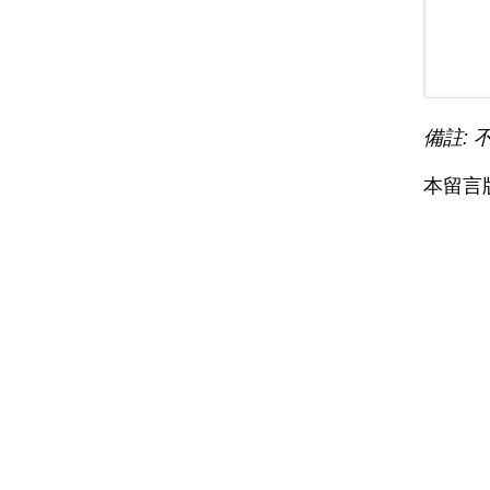
備註: 
本留言