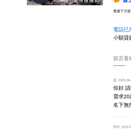
線
透過下方留
電話已
小額貸
留言看
霜
,
2025-06-
你好 
需求20
名下無
萍萍
,
2018-0