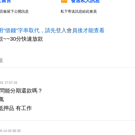
上留言
發送私人訊息
言板留下公開訊息
私下寄送訊息給此會員
用"借錢"字串取代，請先
登入會員
後才能查看
款~~30分快速放款
板
01 17:07:16
請問能分期還款嗎？
萬
抵押品 有工作
5-14 03:38:39