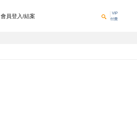
VIP
會員登入/結案
付費