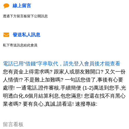
線上留言
透過下方留言板留下公開訊息
發送私人訊息
私下寄送訊息給此會員
電話已用"借錢"字串取代，請先
登入會員
後才能查看
您有資金上得需求嗎? 跟家人或朋友難開口? 又欠一份
人情債!? 不是難上加難嗎? 一句話您借了,事後有心要
處理! 一通電話,證件審核,手續簡便 (1-2)萬送到您手,光
明透白化,6個月結算利息,包您滿意! 您還在找不肖黑心
業者嗎? 要有良心,真誠,請看這! 速撥專線:
留言看板