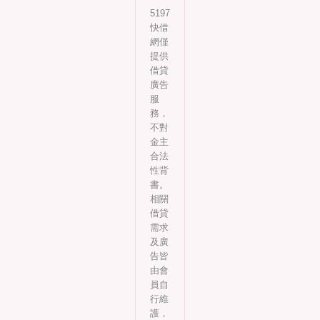
5197
快借
網僅
提供
借貸
廣告
服
務，
不對
金主
合法
性背
書。
相關
借貸
需求
及廣
告皆
由會
員自
行維
護，