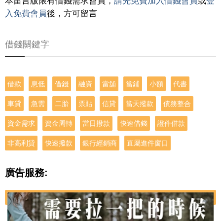
本留言版限有借錢需求會員，
請先免費加入借錢會員
或
登
入免費會員
後，方可留言
借錢關鍵字
借款
息低
借錢
融資
當舖
當鋪
小額
代書
車貸
急需
二胎
票貼
信貸
當天撥款
債務整合
資金需求
資金周轉
當日撥款
快速借錢
證件借款
非高利貸
快速撥款
銀行經銷商
直屬進件窗口
廣告服務: