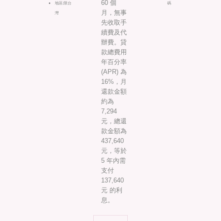
60 個
地區:限台
碼
月，無事
灣
先收取手
續費及代
辦費。貸
款總費用
年百分率
(APR) 為
16%，月
還款金額
約為
7,294
元，總還
款金額為
437,640
元，等於
5 年內需
支付
137,640
元 的利
息。