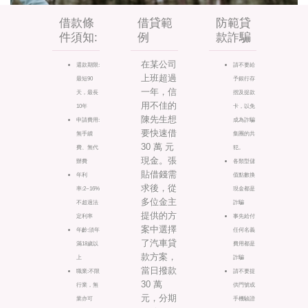
借款條
借貸範
防範貸
件須知:
例
款詐騙
在某公司
還款期限:
請不要給
上班超過
最短90
予銀行存
一年，信
天，最長
摺及提款
用不佳的
10年
卡，以免
陳先生想
申請費用:
成為詐騙
要快速借
無手續
集團的共
30 萬 元
費、無代
犯。
現金。張
辦費
各類型儲
貼借錢需
年利
值點數換
求後，從
率:2~16%
現金都是
多位金主
不超過法
詐騙
提供的方
定利率
事先給付
案中選擇
年齡:須年
任何名義
了汽車貸
滿18歲以
費用都是
款方案，
上
詐騙
當日撥款
職業:不限
請不要提
30 萬
行業，無
供門號或
元，分期
業亦可
手機驗證