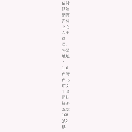
借貸
請洽
網頁
資料
上之
金主
會
員。
聯繫
地址
︰
116
台灣
台北
市文
山區
羅斯
福路
五段
168
號2
樓