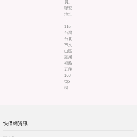
員。
聯繫
地址
︰
116
台灣
台北
市文
山區
羅斯
福路
五段
168
號2
樓
快借網資訊