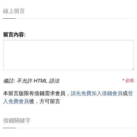
線上留言
留言內容:
備註: 不允許 HTML 語法
*
必填
本留言版限有借錢需求會員，
請先免費加入借錢會員
或
登
入免費會員
後，方可留言
借錢關鍵字