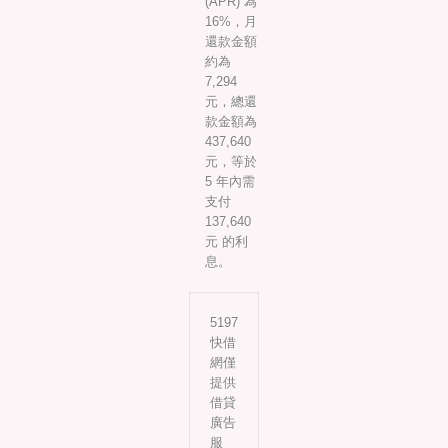
(APR) 為
16%，月
還款金額
約為
7,294
元，總還
款金額為
437,640
元，等於
5 年內需
支付
137,640
元 的利
息。
5197
快借
網僅
提供
借貸
廣告
服