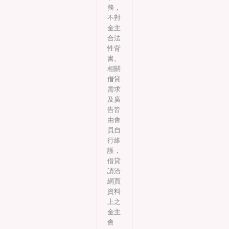
務，
不對
金主
合法
性背
書。
相關
借貸
需求
及廣
告皆
由會
員自
行維
護，
借貸
請洽
網頁
資料
上之
金主
會