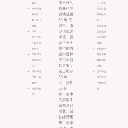
用不佳的
10年
卡，以免
陳先生想
申請費用:
成為詐騙
要快速借
無手續
集團的共
30 萬 元
費、無代
犯。
現金。張
辦費
各類型儲
貼借錢需
年利
值點數換
求後，從
率:2~16%
現金都是
多位金主
不超過法
詐騙
提供的方
定利率
事先給付
案中選擇
年齡:須年
任何名義
了汽車貸
滿18歲以
費用都是
款方案，
上
詐騙
當日撥款
職業:不限
請不要提
30 萬
行業，無
供門號或
元，分期
業亦可
手機驗證
60 個
地區:限台
碼
月，無事
灣
先收取手
續費及代
辦費。貸
款總費用
年百分率