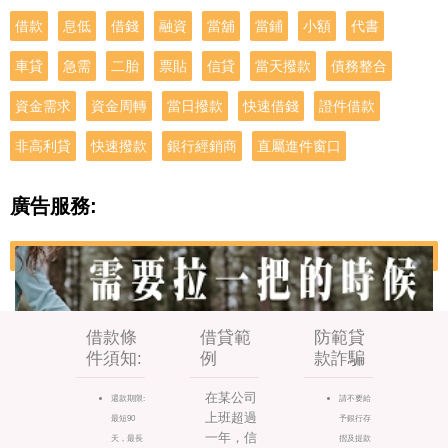
借款
息低
借錢
融資
當舖
當鋪
小額
代書
車貸
急需
二胎
票貼
信貸
當天撥款
債務整合
資金需求
資金周轉
當日撥款
快速借錢
證件借款
非高利貸
快速撥款
銀行經銷商
直屬進件窗口
廣告服務:
借款條
借貸範
防範貸
件須知:
例
款詐騙
在某公司
還款期限:
請不要給
上班超過
最短90
予銀行存
一年，信
天，最長
摺及提款