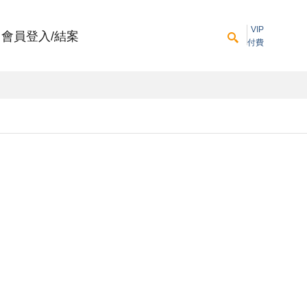
VIP
會員登入/結案
付費