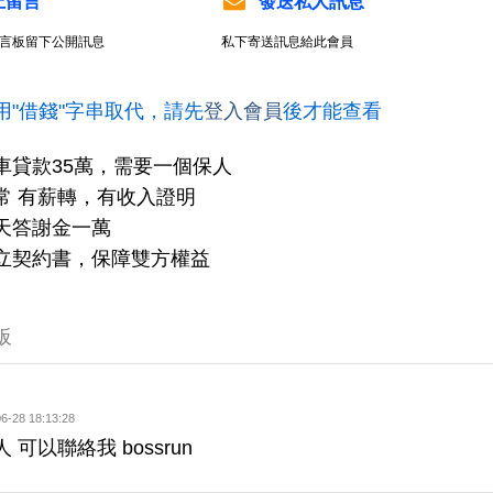
上留言
發送私人訊息
言板留下公開訊息
私下寄送訊息給此會員
用"借錢"字串取代，請先
登入會員
後才能查看
車貸款35萬，需要一個保人
常 有薪轉，有收入證明
天答謝金一萬
立契約書，保障雙方權益
板
6-28 18:13:28
 可以聯絡我 bossrun