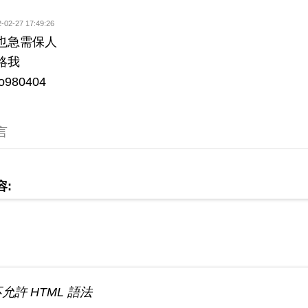
-02-27 17:49:26
也急需保人
絡我
980404
言
容:
不允許 HTML 語法