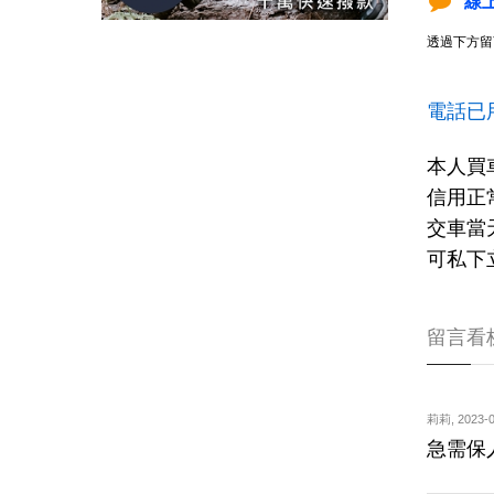
線
透過下方留
電話已
本人買
信用正
交車當
可私下
留言看
莉莉
,
2023-0
急需保人