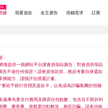
刊登
借錢
我要放款
金主廣告
借錢需求
註冊
醒：
快借網僅提供一個網站平台讓會員張貼廣告，對會員所張貼
廣告不做任何保證！請會員借款前，務必考量自身還款
承擔能力，謹慎評估償還計畫。
請"不"要給予銀行存摺及提款卡，以免成為詐騙集團的領錢
。
任何名義事先要支付費用及購買任何點數，包含且不限於利
續費、審查費、遊戲電信點數等，都是詐騙，請來信檢