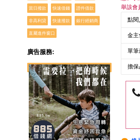
舉該會
當日撥款
快速借錢
證件借款
點閱
非高利貸
快速撥款
銀行經銷商
直屬進件窗口
金主
單筆
廣告服務:
擔保