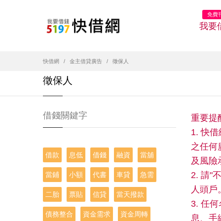
免費
我要
快借網
金主借貸廣告
徵保人
徵保人
借錢關鍵字
重要提
1. 
之任何
借款
息低
借錢
融資
當舖
及風險
2. 
當鋪
小額
代書
車貸
急需
人頭戶
二胎
票貼
信貸
當天撥款
3. 
債務整合
資金需求
資金周轉
息、手