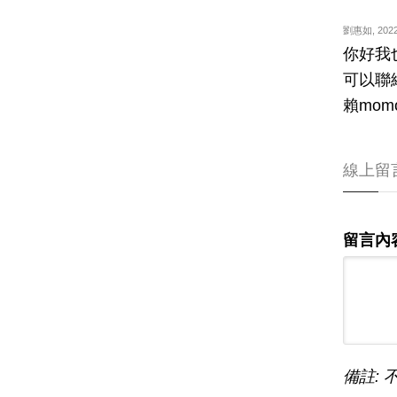
劉惠如
,
2022
你好我
可以聯
賴momo
線上留
留言內
備註: 