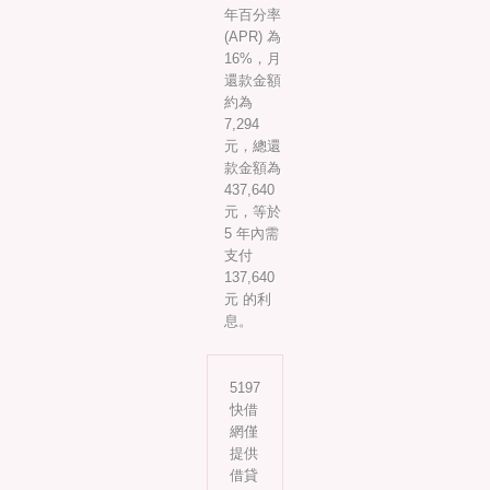
年百分率
(APR) 為
16%，月
還款金額
約為
7,294
元，總還
款金額為
437,640
元，等於
5 年內需
支付
137,640
元 的利
息。
5197
快借
網僅
提供
借貸