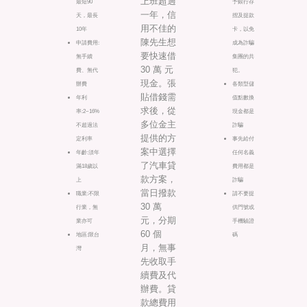
上班超過
最短90
予銀行存
一年，信
天，最長
摺及提款
用不佳的
10年
卡，以免
陳先生想
申請費用:
成為詐騙
要快速借
無手續
集團的共
30 萬 元
費、無代
犯。
現金。張
辦費
各類型儲
貼借錢需
年利
值點數換
求後，從
率:2~16%
現金都是
多位金主
不超過法
詐騙
提供的方
定利率
事先給付
案中選擇
年齡:須年
任何名義
了汽車貸
滿18歲以
費用都是
款方案，
上
詐騙
當日撥款
職業:不限
請不要提
30 萬
行業，無
供門號或
元，分期
業亦可
手機驗證
60 個
地區:限台
碼
月，無事
灣
先收取手
續費及代
辦費。貸
款總費用