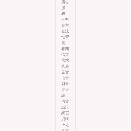
廣告
服
務，
不對
金主
合法
性背
書。
相關
借貸
需求
及廣
告皆
由會
員自
行維
護，
借貸
請洽
網頁
資料
上之
金主