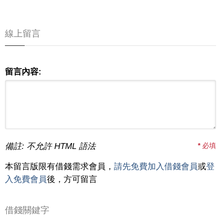
線上留言
留言內容:
備註: 不允許 HTML 語法
*
必填
本留言版限有借錢需求會員，
請先免費加入借錢會員
或
登
入免費會員
後，方可留言
借錢關鍵字