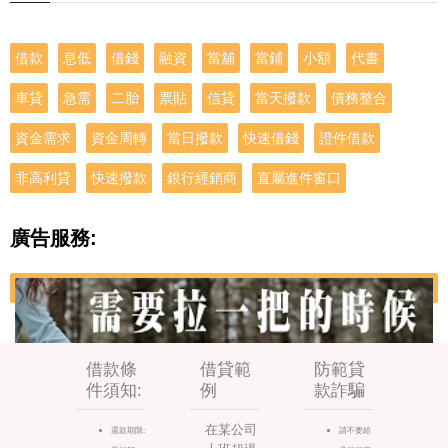
借款
息低
借錢
融資
當舖
當鋪
小額
代書
車貸
急需
二胎
票貼
信貸
當天撥款
債務整合
資金需求
資金周轉
當日撥款
快速借錢
證件借款
非高利貸
快速撥款
銀行經銷商
直屬進件窗口
廣告服務:
借款條
借貸範
防範貸
件須知:
例
款詐騙
在某公司
還款期限:
請不要給