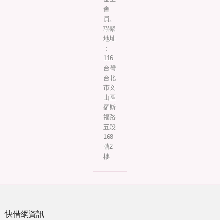
會
員。
聯繫
地址
︰
116
台灣
台北
市文
山區
羅斯
福路
五段
168
號2
樓
快借網資訊