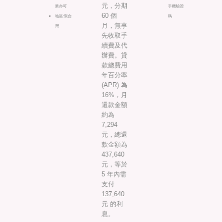
元，分期
業亦可
手機驗證
60 個
地區:限台
碼
月，無事
灣
先收取手
續費及代
辦費。貸
款總費用
年百分率
(APR) 為
16%，月
還款金額
約為
7,294
元，總還
款金額為
437,640
元，等於
5 年內需
支付
137,640
元 的利
息。