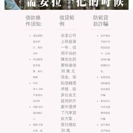
借款條
借貸範
防範貸
件須知:
例
款詐騙
在某公司
還款期限:
請不要給
上班超過
最短90
予銀行存
一年，信
天，最長
摺及提款
用不佳的
10年
卡，以免
陳先生想
申請費用:
成為詐騙
要快速借
無手續
集團的共
30 萬 元
費、無代
犯。
現金。張
辦費
各類型儲
貼借錢需
年利
值點數換
求後，從
率:2~16%
現金都是
多位金主
不超過法
詐騙
提供的方
定利率
事先給付
案中選擇
年齡:須年
任何名義
了汽車貸
滿18歲以
費用都是
款方案，
上
詐騙
當日撥款
職業:不限
請不要提
30 萬
行業，無
供門號或