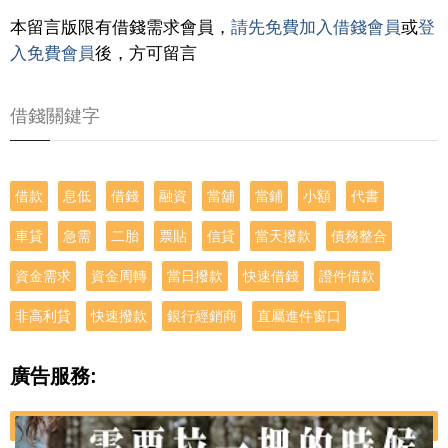
本留言版限有借錢需求會員，
請先免費加入借錢會員
或
登
入免費會員
後，方可留言
借錢關鍵字
借款
息低
借錢
融資
當舖
當鋪
小額
代書
車貸
急需
二胎
票貼
信貸
當天撥款
債務整合
資金需求
資金周轉
當日撥款
快速借錢
證件借款
非高利貸
快速撥款
銀行經銷商
直屬進件窗口
廣告服務: