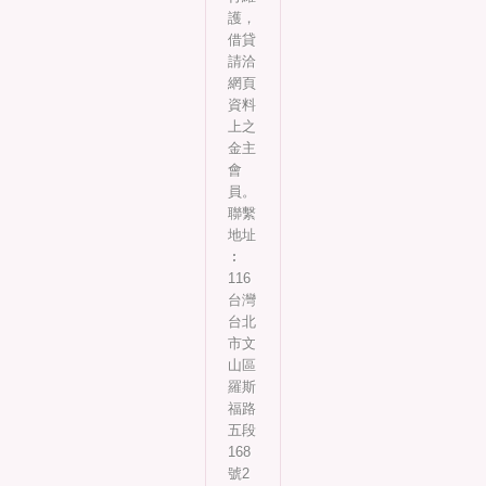
護，
借貸
請洽
網頁
資料
上之
金主
會
員。
聯繫
地址
︰
116
台灣
台北
市文
山區
羅斯
福路
五段
168
號2