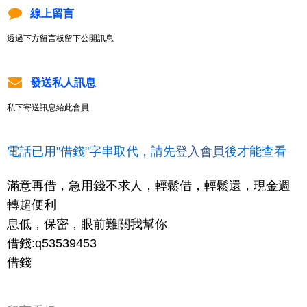
線上留言
透過下方留言板留下公開訊息
發送私人訊息
私下寄送訊息給此會員
電話已用"借錢"字串取代，請先
登入會員
後才能查看
滿意再借，急用錢不求人，輕鬆借，輕鬆還，現金週
轉超便利
息低，保密，眼前難關我幫你
借錢:q53539453
借錢