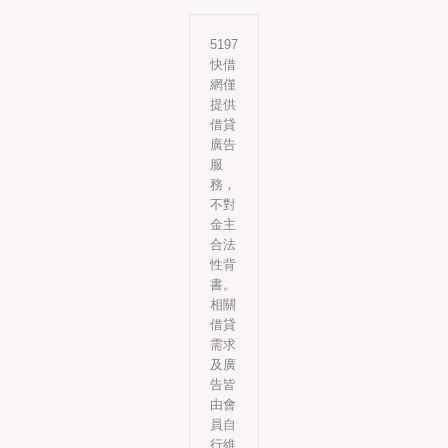
5197
快借
網僅
提供
借貸
廣告
服
務，
不對
金主
合法
性背
書。
相關
借貸
需求
及廣
告皆
由會
員自
行維