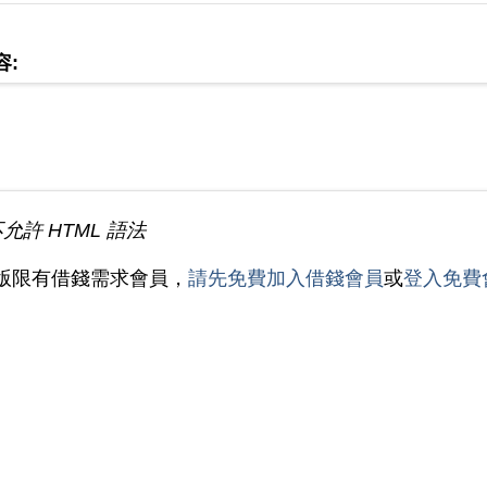
容:
不允許 HTML 語法
版限有借錢需求會員，
請先免費加入借錢會員
或
登入免費