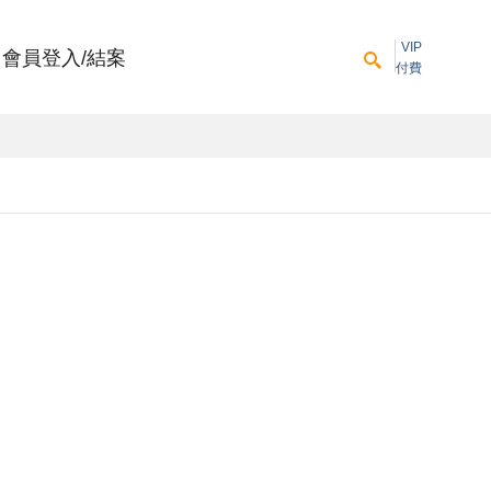
VIP
會員登入/結案
付費