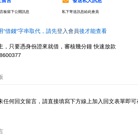
上留言
發送私人訊息
言板留下公開訊息
私下寄送訊息給此會員
用"借錢"字串取代，請先
登入會員
後才能查看
主，只要憑身份證來就借，審核幾分鐘 快速放款
600377
板
未任何回文留言，請直接填寫下方線上加入回文表單即可
言