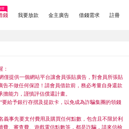
刊登
借錢
我要放款
金主廣告
借錢需求
註冊
醒：
快借網僅提供一個網站平台讓會員張貼廣告，對會員所張貼
廣告不做任何保證！請會員借款前，務必考量自身還款
承擔能力，謹慎評估償還計畫。
請"不"要給予銀行存摺及提款卡，以免成為詐騙集團的領錢
。
任何名義事先要支付費用及購買任何點數，包含且不限於利
續費、審查費、遊戲電信點數等，都是詐騙，請來信檢