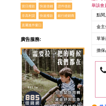
舉該會
當日撥款
快速借錢
證件借款
點閱
非高利貸
快速撥款
銀行經銷商
直屬進件窗口
金主
單筆
廣告服務:
擔保