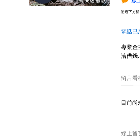
線
透過下方留
電話已
專業金
洽借錢:8
留言看
目前尚
線上留