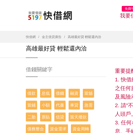
免費
我要
快借網
金主借貸廣告
高雄最好貸 輕鬆還內洽
高雄最好貸 輕鬆還內洽
借錢關鍵字
重要提
1. 
之任何
借款
息低
借錢
融資
當舖
及風險
2. 
當鋪
小額
代書
車貸
急需
人頭戶
二胎
票貼
信貸
當天撥款
3. 
債務整合
資金需求
資金周轉
息、手