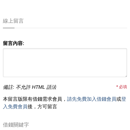
線上留言
留言內容:
備註: 不允許 HTML 語法
*
必填
本留言版限有借錢需求會員，
請先免費加入借錢會員
或
登
入免費會員
後，方可留言
借錢關鍵字