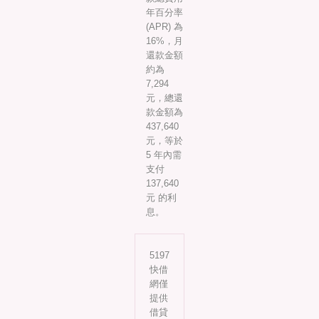
年百分率
(APR) 為
16%，月
還款金額
約為
7,294
元，總還
款金額為
437,640
元，等於
5 年內需
支付
137,640
元 的利
息。
5197
快借
網僅
提供
借貸