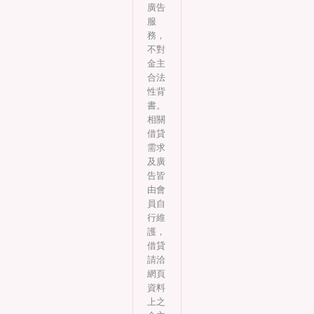
廣告
服
務，
不對
金主
合法
性背
書。
相關
借貸
需求
及廣
告皆
由會
員自
行維
護，
借貸
請洽
網頁
資料
上之