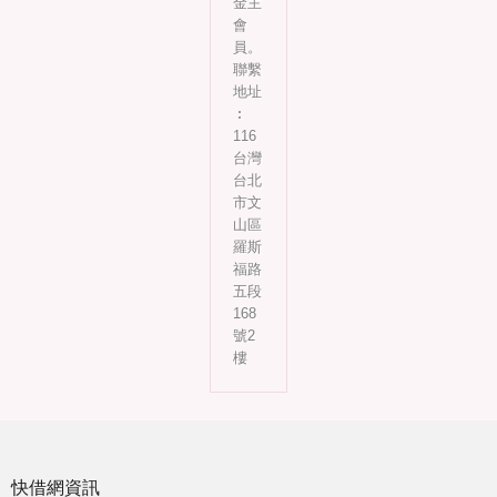
金主
會
員。
聯繫
地址
︰
116
台灣
台北
市文
山區
羅斯
福路
五段
168
號2
樓
快借網資訊