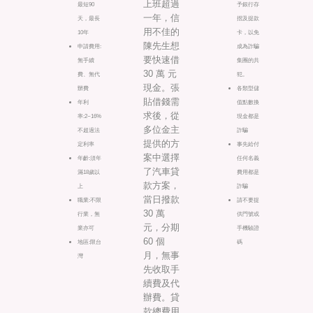
上班超過
最短90
予銀行存
一年，信
天，最長
摺及提款
用不佳的
10年
卡，以免
陳先生想
申請費用:
成為詐騙
要快速借
無手續
集團的共
30 萬 元
費、無代
犯。
現金。張
辦費
各類型儲
貼借錢需
年利
值點數換
求後，從
率:2~16%
現金都是
多位金主
不超過法
詐騙
提供的方
定利率
事先給付
案中選擇
年齡:須年
任何名義
了汽車貸
滿18歲以
費用都是
款方案，
上
詐騙
當日撥款
職業:不限
請不要提
30 萬
行業，無
供門號或
元，分期
業亦可
手機驗證
60 個
地區:限台
碼
月，無事
灣
先收取手
續費及代
辦費。貸
款總費用