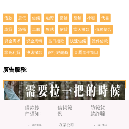
借款
息低
借錢
融資
當舖
當鋪
小額
代書
車貸
急需
二胎
票貼
信貸
當天撥款
債務整合
資金需求
資金周轉
當日撥款
快速借錢
證件借款
非高利貸
快速撥款
銀行經銷商
直屬進件窗口
廣告服務:
借款條
借貸範
防範貸
件須知:
例
款詐騙
在某公司
還款期限:
請不要給