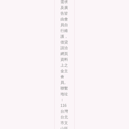
需求
及廣
告皆
由會
員自
行維
護，
借貸
請洽
網頁
資料
上之
金主
會
員。
聯繫
地址
︰
116
台灣
台北
市文
山區