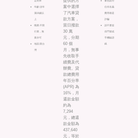
提供的方
定利率
事先給付
案中選擇
年齡:須年
任何名義
了汽車貸
滿18歲以
費用都是
款方案，
上
詐騙
當日撥款
職業:不限
請不要提
30 萬
行業，無
供門號或
元，分期
業亦可
手機驗證
60 個
地區:限台
碼
月，無事
灣
先收取手
續費及代
辦費。貸
款總費用
年百分率
(APR) 為
16%，月
還款金額
約為
7,294
元，總還
款金額為
437,640
元，等於