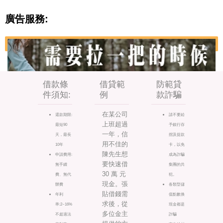
廣告服務:
借款條
借貸範
防範貸
件須知:
例
款詐騙
在某公司
還款期限:
請不要給
上班超過
最短90
予銀行存
一年，信
天，最長
摺及提款
用不佳的
10年
卡，以免
陳先生想
申請費用:
成為詐騙
要快速借
無手續
集團的共
30 萬 元
費、無代
犯。
現金。張
辦費
各類型儲
貼借錢需
年利
值點數換
求後，從
率:2~16%
現金都是
多位金主
不超過法
詐騙