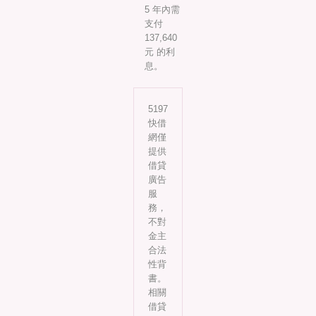
5 年內需
支付
137,640
元 的利
息。
5197
快借
網僅
提供
借貸
廣告
服
務，
不對
金主
合法
性背
書。
相關
借貸