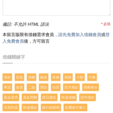
備註: 不允許 HTML 語法
*
必填
本留言版限有借錢需求會員，
請先免費加入借錢會員
或
登
入免費會員
後，方可留言
借錢關鍵字
借款
息低
借錢
融資
當舖
當鋪
小額
代書
車貸
急需
二胎
票貼
信貸
當天撥款
債務整合
資金需求
資金周轉
當日撥款
快速借錢
證件借款
非高利貸
快速撥款
銀行經銷商
直屬進件窗口