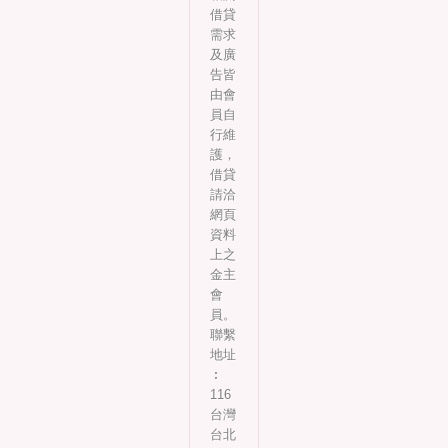
借貸
需求
及廣
告皆
由會
員自
行維
護，
借貸
請洽
網頁
資料
上之
金主
會
員。
聯繫
地址
︰
116
台灣
台北