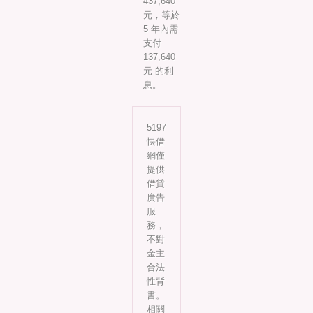
437,640
元，等於
5 年內需
支付
137,640
元 的利
息。
5197
快借
網僅
提供
借貸
廣告
服
務，
不對
金主
合法
性背
書。
相關