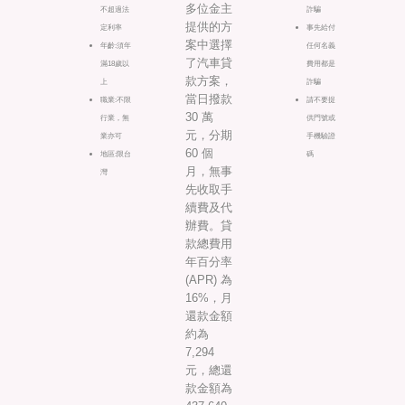
多位金主
不超過法
詐騙
提供的方
定利率
事先給付
案中選擇
年齡:須年
任何名義
了汽車貸
滿18歲以
費用都是
款方案，
上
詐騙
當日撥款
職業:不限
請不要提
30 萬
行業，無
供門號或
元，分期
業亦可
手機驗證
60 個
地區:限台
碼
月，無事
灣
先收取手
續費及代
辦費。貸
款總費用
年百分率
(APR) 為
16%，月
還款金額
約為
7,294
元，總還
款金額為