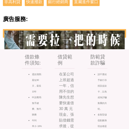
非高利貸
快速撥款
銀行經銷商
直屬進件窗口
廣告服務:
借款條
借貸範
防範貸
件須知:
例
款詐騙
在某公司
還款期限:
請不要給
上班超過
最短90
予銀行存
一年，信
天，最長
摺及提款
用不佳的
10年
卡，以免
陳先生想
申請費用:
成為詐騙
要快速借
無手續
集團的共
30 萬 元
費、無代
犯。
現金。張
辦費
各類型儲
貼借錢需
年利
值點數換
求後，從
率:2~16%
現金都是