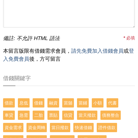
備註: 不允許 HTML 語法
*
必填
本留言版限有借錢需求會員，
請先免費加入借錢會員
或
登
入免費會員
後，方可留言
借錢關鍵字
借款
息低
借錢
融資
當舖
當鋪
小額
代書
車貸
急需
二胎
票貼
信貸
當天撥款
債務整合
資金需求
資金周轉
當日撥款
快速借錢
證件借款